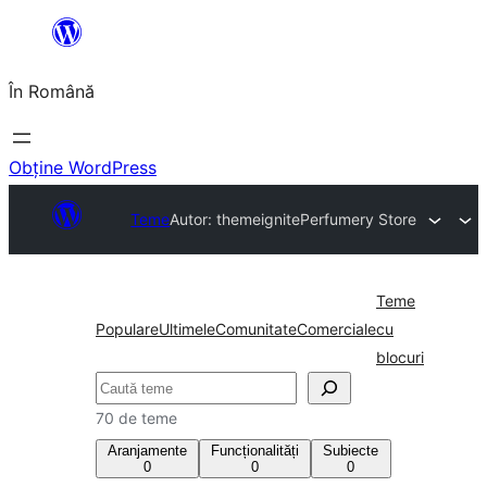
Sari
la
În Română
conținut
Obține WordPress
Teme
Autor: themeignite
Perfumery Store
Teme
Populare
Ultimele
Comunitate
Comerciale
cu
blocuri
Caută
70 de teme
Aranjamente
Funcționalități
Subiecte
0
0
0