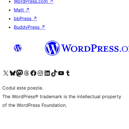
WordPress.com
↗
Matt
↗
bbPress
↗
BuddyPress
↗
Mergi la contul nostru X (fost Twitter)
Vizitează contul nostru Bluesky
Vizitează contul nostru Mastodon
Vizitează contul nostru Threads
Vizitează pagina noastră Facebook
Vizitează-ne pe Instagram
Vizitează-ne pe LinkedIn
Vizitează contul nostru TikTok
Vizitează canalul nostru YouTube
Vizitează contul nostru Tumblr
Codul este poezie.
The WordPress® trademark is the intellectual property
of the WordPress Foundation.