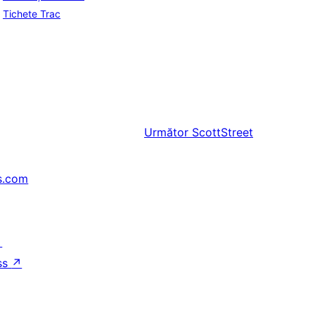
Tichete Trac
Următor
ScottStreet
s.com
↗
ss
↗