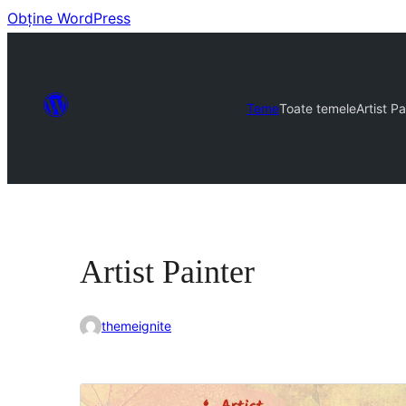
Obține WordPress
Teme
Toate temele
Artist Pa
Artist Painter
themeignite