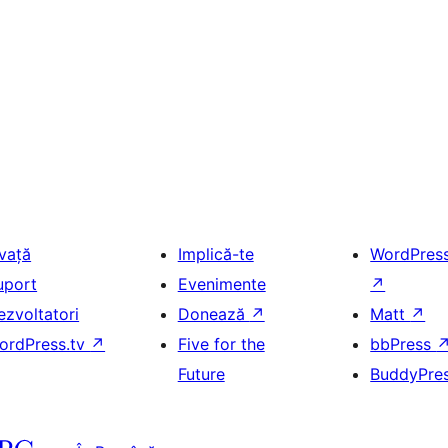
nvață
Implică-te
WordPres
uport
Evenimente
↗
ezvoltatori
Donează
↗
Matt
↗
ordPress.tv
↗
Five for the
bbPress
Future
BuddyPre