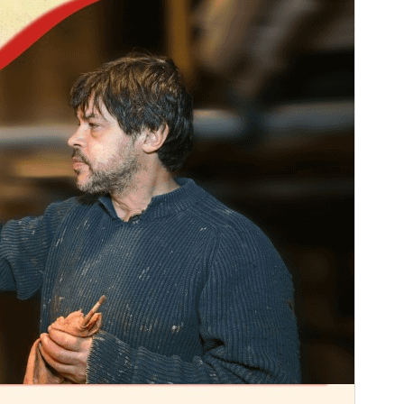
Această temă este gratuită, dar oferă actualizări
comerciale suplimentare sau suport plătit.
Previzualizează
Descarcă
Versiune
2.2.3
Ultima actualizare
10 iulie 2026
Instalări active
50+
Versiune PHP
7.0
Prima pagină a temei