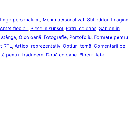
Logo personalizat
, 
Meniu personalizat
, 
Stil editor
, 
Imagine
Antet flexibil
, 
Piese în subsol
, 
Patru coloane
, 
Șablon în
ă stânga
, 
O coloană
, 
Fotografie
, 
Portofoliu
, 
Formate pentru
xt RTL
, 
Articol reprezentativ
, 
Opțiuni temă
, 
Comentarii pe
ită pentru traducere
, 
Două coloane
, 
Blocuri late