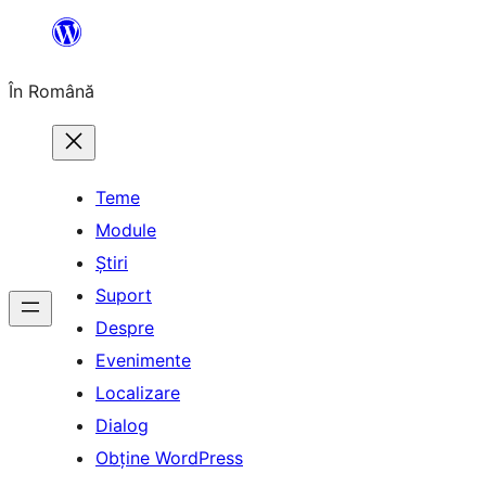
Sari
la
În Română
conținut
Teme
Module
Știri
Suport
Despre
Evenimente
Localizare
Dialog
Obține WordPress