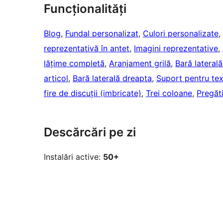
Funcționalități
Blog
, 
Fundal personalizat
, 
Culori personalizate
, 
reprezentativă în antet
, 
Imagini reprezentative
, 
lățime completă
, 
Aranjament grilă
, 
Bară lateral
articol
, 
Bară laterală dreapta
, 
Suport pentru te
fire de discuții (imbricate)
, 
Trei coloane
, 
Pregăt
Descărcări pe zi
Instalări active:
50+