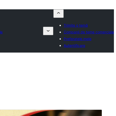
Trimite o temă
le
Companii de teme comerciale
Preferatele mele
Autentificare
Temă comercială