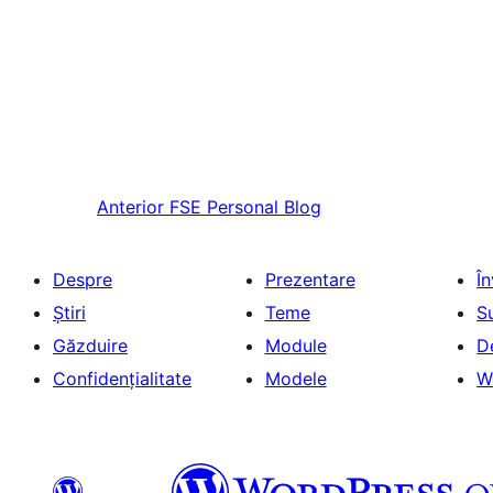
Anterior
FSE Personal Blog
Despre
Prezentare
Î
Știri
Teme
S
Găzduire
Module
D
Confidențialitate
Modele
W