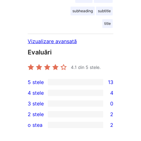
subheading
subtitle
title
Vizualizare avansată
Evaluări
4.1
din 5 stele.
5 stele
13
13
4 stele
4
5
4
3 stele
0
–
4
0
2 stele
2
recenzii
–
3
2
(stele)
o stea
2
recenzii
–
2
2
(stele)
recenzii
–
1