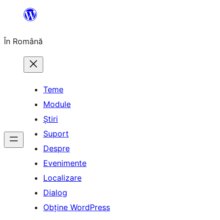
Sari
la
În Română
conținut
Teme
Module
Știri
Suport
Despre
Evenimente
Localizare
Dialog
Obține WordPress