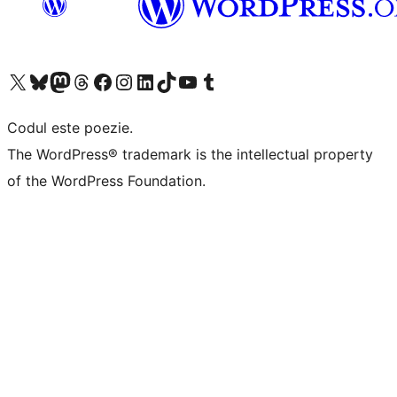
Mergi la contul nostru X (fost Twitter)
Vizitează contul nostru Bluesky
Vizitează contul nostru Mastodon
Vizitează contul nostru Threads
Vizitează pagina noastră Facebook
Vizitează-ne pe Instagram
Vizitează-ne pe LinkedIn
Vizitează contul nostru TikTok
Vizitează canalul nostru YouTube
Vizitează contul nostru Tumblr
Codul este poezie.
The WordPress® trademark is the intellectual property
of the WordPress Foundation.