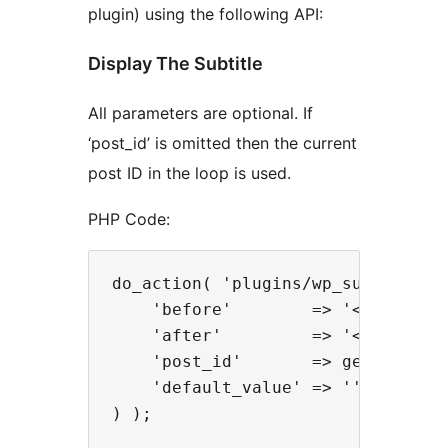
plugin) using the following API:
Display The Subtitle
All parameters are optional. If
‘post_id’ is omitted then the current
post ID in the loop is used.
PHP Code:
do_action( 'plugins/wp_subtitle/th
    'before'        => '<p class="
    'after'         => '</p>',

    'post_id'       => get_the_ID(
    'default_value' => ''
