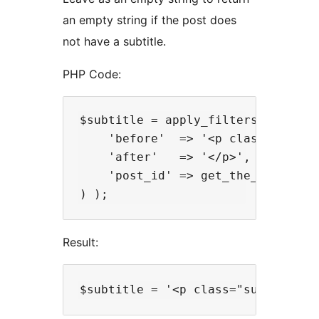
an empty string if the post does
not have a subtitle.
PHP Code:
$subtitle = apply_filters( 'plugin
    'before'  => '<p class="subtit
    'after'   => '</p>',

    'post_id' => get_the_ID()

Result: