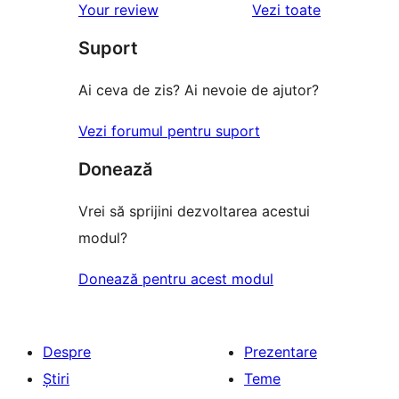
recenziile
Your review
Vezi toate
(stele)
recenzii
–
(stele)
Suport
recenzii
(stele)
Ai ceva de zis? Ai nevoie de ajutor?
Vezi forumul pentru suport
Donează
Vrei să sprijini dezvoltarea acestui
modul?
Donează pentru acest modul
Despre
Prezentare
Știri
Teme