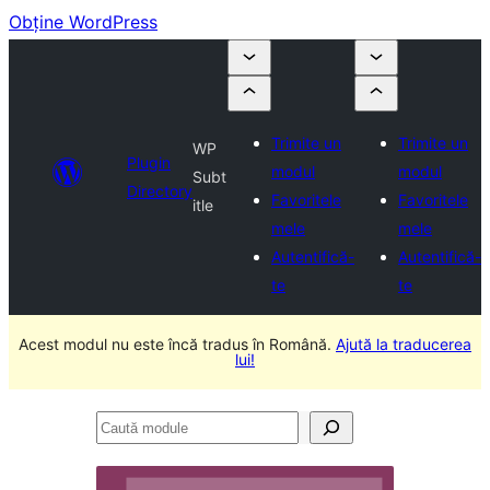
Obține WordPress
Trimite un
Trimite un
WP
Plugin
modul
modul
Subt
Directory
Favoritele
Favoritele
itle
mele
mele
Autentifică-
Autentifică-
te
te
Acest modul nu este încă tradus în Română.
Ajută la traducerea
lui!
Caută
module