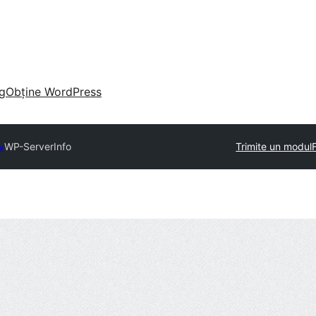
g
Obține WordPress
y
WP-ServerInfo
Trimite un modul