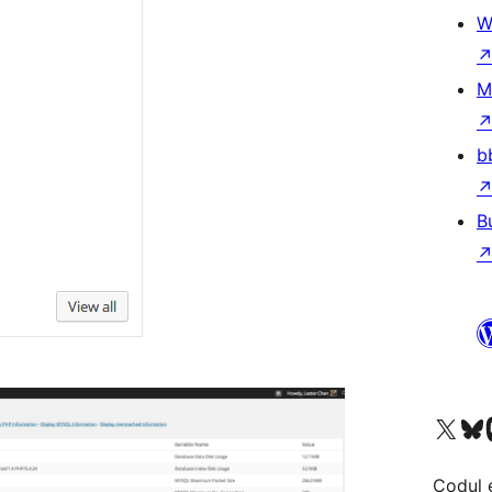
W
M
b
B
Mergi la contul nostru 
Vizitează 
V
Codul 