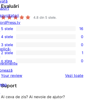
nvață
Evaluări
uport
ezvoltatori
4.8
din 5 stele.
ordPress.tv
5 stele
16
↗
16
4 stele
0
5
0
3 stele
0
–
4
0
mplică-
2 stele
1
recenzii
–
3
1
e
(stele)
o stea
0
recenzii
–
2
venimente
0
(stele)
recenzii
–
onează
1
recenziile
Your review
Vezi toate
(stele)
recenzie
↗
–
(stele)
wag
Suport
recenzii
↗
(stele)
Ai ceva de zis? Ai nevoie de ajutor?