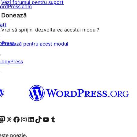
Vezi forumul pentru suport
ordPress.com
Donează
↗
att
Vrei să sprijini dezvoltarea acestui modul?
↗
bPress
Donează pentru acest modul
↗
uddyPress
↗
X (fost Twitter)
contul nostru Bluesky
izitează contul nostru Mastodon
Vizitează contul nostru Threads
Vizitează pagina noastră Facebook
Vizitează-ne pe Instagram
Vizitează-ne pe LinkedIn
Vizitează contul nostru TikTok
Vizitează canalul nostru YouTube
Vizitează contul nostru Tumblr
este poezie.