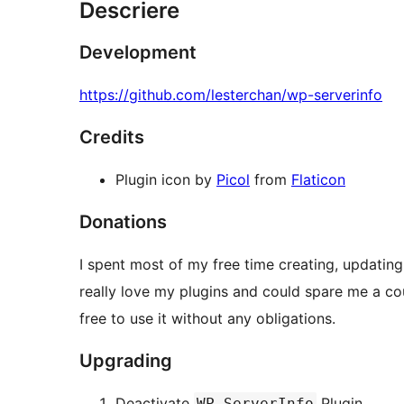
Descriere
Development
https://github.com/lesterchan/wp-serverinfo
Credits
Plugin icon by
Picol
from
Flaticon
Donations
I spent most of my free time creating, updating
really love my plugins and could spare me a coupl
free to use it without any obligations.
Upgrading
Deactivate
Plugin
WP-ServerInfo