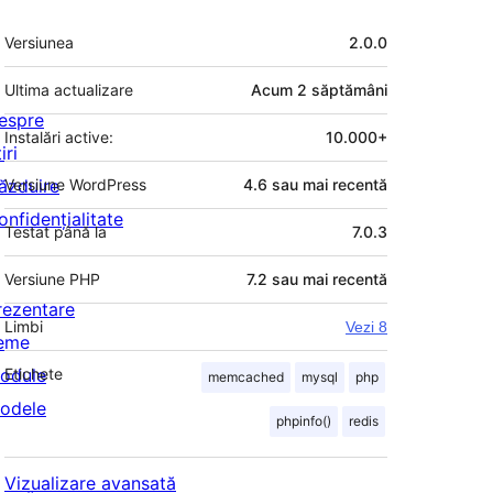
Meta
Versiunea
2.0.0
Ultima actualizare
Acum
2 săptămâni
espre
Instalări active:
10.000+
iri
ăzduire
Versiune WordPress
4.6 sau mai recentă
onfidențialitate
Testat până la
7.0.3
Versiune PHP
7.2 sau mai recentă
rezentare
Limbi
Vezi 8
eme
odule
Etichete
memcached
mysql
php
odele
phpinfo()
redis
Vizualizare avansată