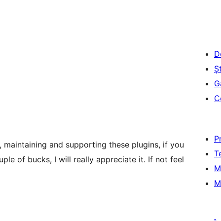
D
Șt
G
C
P
, maintaining and supporting these plugins, if you
T
e of bucks, I will really appreciate it. If not feel
M
M