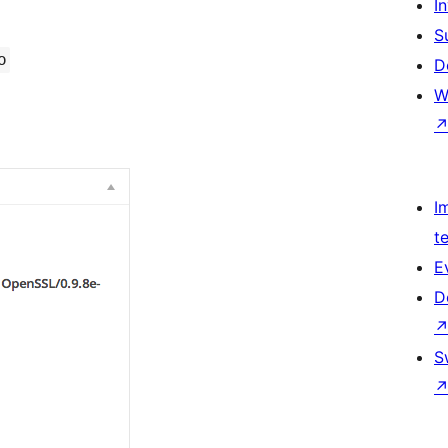
Î
S
o
D
W
I
t
E
D
S