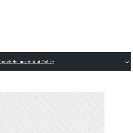
Favoritele mele
Autentifică-te