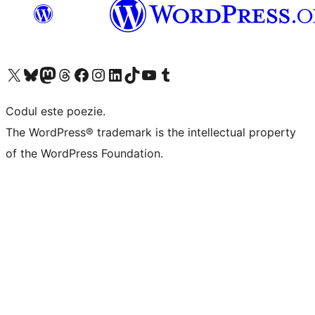
Mergi la contul nostru X (fost Twitter)
Vizitează contul nostru Bluesky
Vizitează contul nostru Mastodon
Vizitează contul nostru Threads
Vizitează pagina noastră Facebook
Vizitează-ne pe Instagram
Vizitează-ne pe LinkedIn
Vizitează contul nostru TikTok
Vizitează canalul nostru YouTube
Vizitează contul nostru Tumblr
Codul este poezie.
The WordPress® trademark is the intellectual property
of the WordPress Foundation.