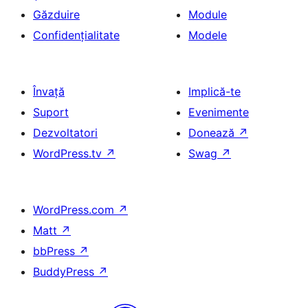
Găzduire
Module
Confidențialitate
Modele
Învață
Implică-te
Suport
Evenimente
Dezvoltatori
Donează
↗
WordPress.tv
↗
Swag
↗
WordPress.com
↗
Matt
↗
bbPress
↗
BuddyPress
↗