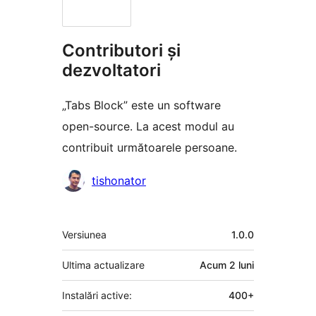
Contributori și
dezvoltatori
„Tabs Block” este un software
open-source. La acest modul au
contribuit următoarele persoane.
Contributori
tishonator
Meta
Versiunea
1.0.0
Ultima actualizare
Acum
2 luni
Instalări active:
400+