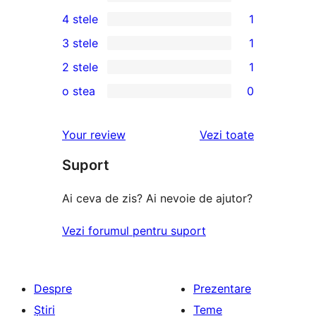
1
4 stele
1
5
1
3 stele
1
–
4
1
2 stele
1
recenzie
–
3
1
(stele)
o stea
0
recenzie
–
2
0
(stele)
recenzie
–
1
recenziile
Your review
Vezi toate
(stele)
recenzie
–
(stele)
Suport
recenzii
(stele)
Ai ceva de zis? Ai nevoie de ajutor?
Vezi forumul pentru suport
Despre
Prezentare
Știri
Teme