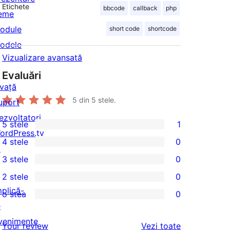
Etichete
bbcode
callback
php
eme
odule
short code
shortcode
odele
Vizualizare avansată
Evaluări
nvață
5
din 5 stele.
uport
ezvoltatori
5 stele
1
1
ordPress.tv
4 stele
0
5
↗
0
3 stele
0
–
4
0
2 stele
0
recenzie
–
3
0
mplică-
(stele)
o stea
0
recenzii
–
2
0
e
(stele)
recenzii
–
1
venimente
recenziile
Your review
Vezi toate
(stele)
recenzii