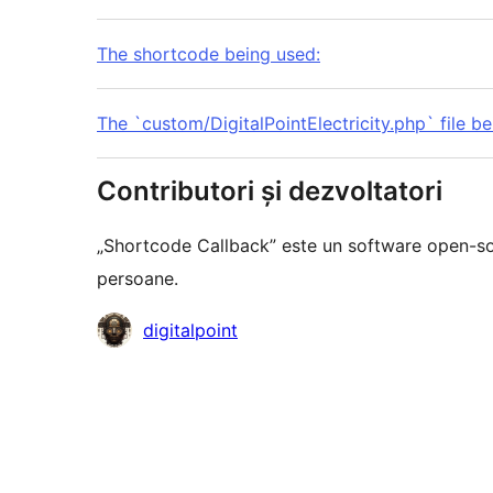
The shortcode being used:
The `custom/DigitalPointElectricity.php` file b
Contributori și dezvoltatori
„Shortcode Callback” este un software open-so
persoane.
Contributori
digitalpoint