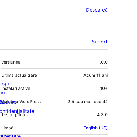
Descarcă
Suport
Meta
Versiunea
1.0.0
Ultima actualizare
Acum
11 ani
espre
Instalări active:
10+
iri
ăzduire
Versiune WordPress
2.5 sau mai recentă
onfidențialitate
Testat până la
4.3.0
Limbă
English (US)
rezentare