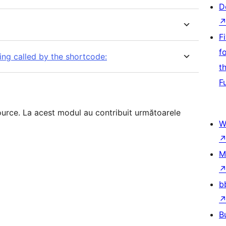
D
F
f
eing called by the shortcode:
t
F
urce. La acest modul au contribuit următoarele
W
M
b
B