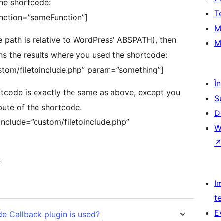
the shortcode:
T
unction=”someFunction”]
M
e path is relative to WordPress’ ABSPATH), then
M
ns the results where you used the shortcode:
stom/filetoinclude.php” param=”something”]
Î
rtcode is exactly the same as above, except you
S
ibute of the shortcode.
D
include=”custom/filetoinclude.php”
W
.
I
t
E
e Callback plugin is used?