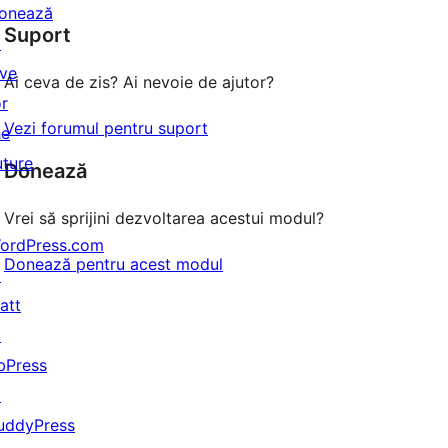
–
onează
(stele)
Suport
recenzii
↗
(stele)
ive
Ai ceva de zis? Ai nevoie de ajutor?
or
Vezi forumul pentru suport
he
uture
Donează
Vrei să sprijini dezvoltarea acestui modul?
ordPress.com
Donează pentru acest modul
↗
att
↗
bPress
↗
uddyPress