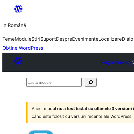
Sari
la
În Română
conținut
Teme
Module
Știri
Suport
Despre
Evenimente
Localizare
Dialo
Obține WordPress
Plugin Directory
Caută
module
Acest modul
nu a fost testat cu ultimele 3 versiun
când este folosit cu versiuni recente ale WordPress.