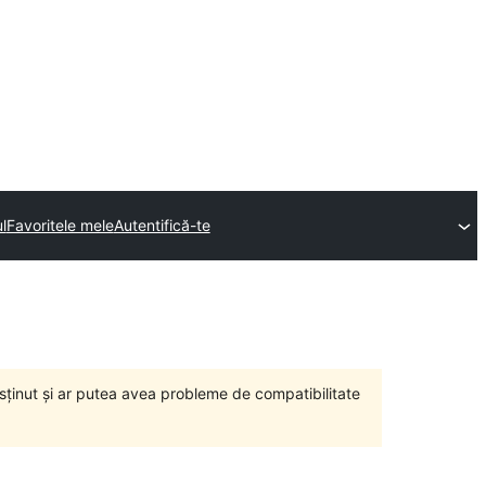
l
Favoritele mele
Autentifică-te
susținut și ar putea avea probleme de compatibilitate