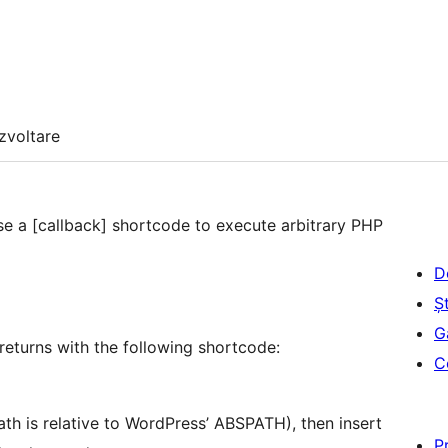
zvoltare
e a [callback] shortcode to execute arbitrary PHP
D
Șt
G
returns with the following shortcode:
C
th is relative to WordPress’ ABSPATH), then insert
P