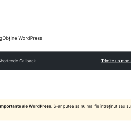
g
Obține WordPress
Shortcode Callback
Trimite un modu
i importante ale WordPress
. S-ar putea să nu mai fie întreținut sau 