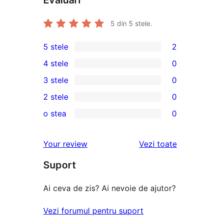
Evaluări
5
din 5 stele.
5 stele
2
2
4 stele
0
5
0
3 stele
0
–
4
0
2 stele
0
recenzii
–
3
0
(stele)
o stea
0
recenzii
–
2
0
(stele)
recenzii
–
1
recenziile
Your review
Vezi toate
(stele)
recenzii
–
(stele)
Suport
recenzii
(stele)
Ai ceva de zis? Ai nevoie de ajutor?
Vezi forumul pentru suport