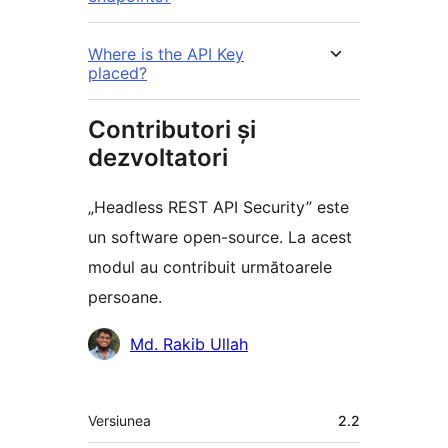
Where is the API Key
placed?
Contributori și
dezvoltatori
„Headless REST API Security” este
un software open-source. La acest
modul au contribuit următoarele
persoane.
Contributori
Md. Rakib Ullah
Meta
Versiunea
2.2