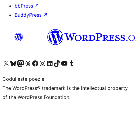
bbPress
↗
BuddyPress
↗
Mergi la contul nostru X (fost Twitter)
Vizitează contul nostru Bluesky
Vizitează contul nostru Mastodon
Vizitează contul nostru Threads
Vizitează pagina noastră Facebook
Vizitează-ne pe Instagram
Vizitează-ne pe LinkedIn
Vizitează contul nostru TikTok
Vizitează canalul nostru YouTube
Vizitează contul nostru Tumblr
Codul este poezie.
The WordPress® trademark is the intellectual property
of the WordPress Foundation.