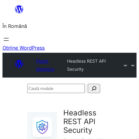
Sari
la
În Română
conținut
Obține WordPress
Plugin
Headless REST API
Directory
Security
Caută
module
Headless
REST API
Security