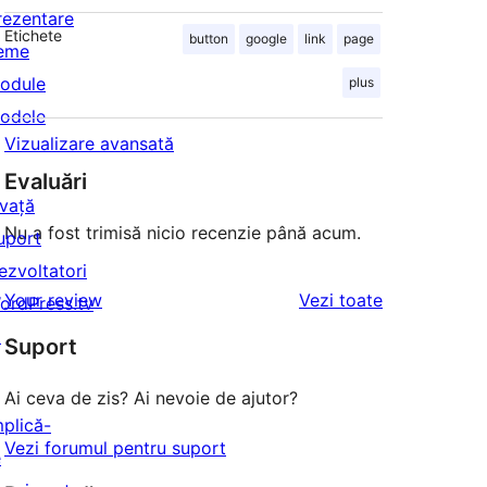
rezentare
Etichete
button
google
link
page
eme
odule
plus
odele
Vizualizare avansată
Evaluări
nvață
Nu a fost trimisă nicio recenzie până acum.
uport
ezvoltatori
recenziile
Your review
Vezi toate
ordPress.tv
↗
Suport
Ai ceva de zis? Ai nevoie de ajutor?
mplică-
Vezi forumul pentru suport
e