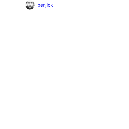
Contributori
benjick