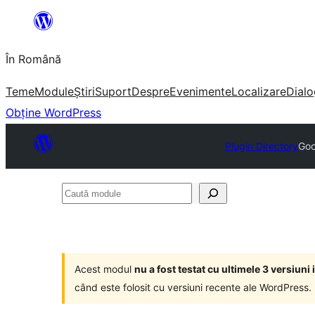
Sari
la
În Română
conținut
Teme
Module
Știri
Suport
Despre
Evenimente
Localizare
Dialo
Obține WordPress
Plugin Directory
Goo
Caută
module
Acest modul
nu a fost testat cu ultimele 3 versiun
când este folosit cu versiuni recente ale WordPress.