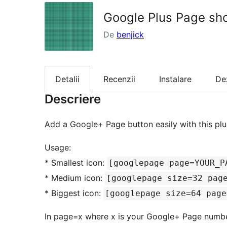
Google Plus Page sh
De
benjick
Detalii
Recenzii
Instalare
De
Descriere
Add a Google+ Page button easily with this plu
Usage:
* Smallest icon:
[googlepage page=YOUR_P
* Medium icon:
[googlepage size=32 pag
* Biggest icon:
[googlepage size=64 page
In page=x where x is your Google+ Page numbe