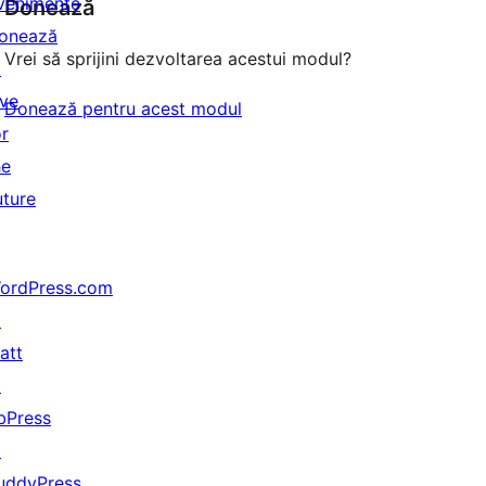
venimente
Donează
onează
Vrei să sprijini dezvoltarea acestui modul?
↗
ive
Donează pentru acest modul
or
he
uture
ordPress.com
↗
att
↗
bPress
↗
uddyPress