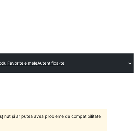
odul
Favoritele mele
Autentifică-te
susținut și ar putea avea probleme de compatibilitate