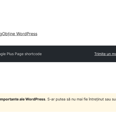
g
Obține WordPress
gle Plus Page shortcode
Trimite un m
i importante ale WordPress
. S-ar putea să nu mai fie întreținut sau 