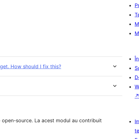
P
T
M
M
Î
get. How should I fix this?
S
D
W
 open-source. La acest modul au contribuit
I
t