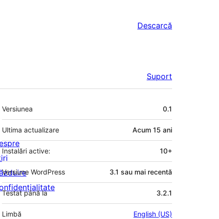
Descarcă
Suport
Meta
Versiunea
0.1
Ultima actualizare
Acum
15 ani
espre
Instalări active:
10+
iri
ăzduire
Versiune WordPress
3.1 sau mai recentă
onfidențialitate
Testat până la
3.2.1
Limbă
English (US)