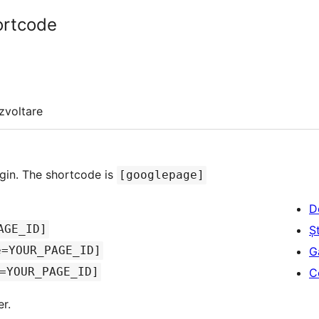
ortcode
zvoltare
gin. The shortcode is
[googlepage]
D
AGE_ID]
Șt
e=YOUR_PAGE_ID]
G
=YOUR_PAGE_ID]
C
r.