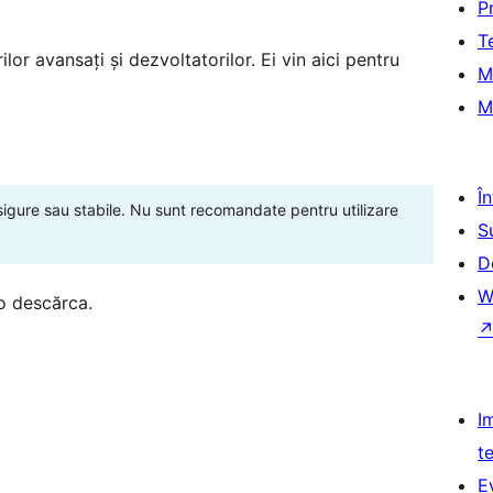
P
T
lor avansați și dezvoltatorilor. Ei vin aici pentru
M
M
Î
 sigure sau stabile. Nu sunt recomandate pentru utilizare
S
D
W
o descărca.
I
t
E