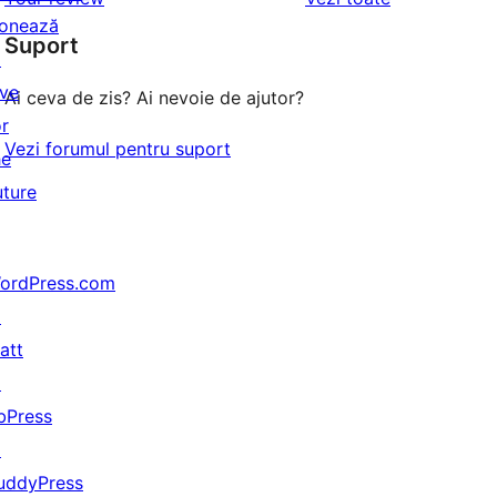
(stele)
recenzii
–
onează
(stele)
Suport
recenzii
↗
(stele)
ive
Ai ceva de zis? Ai nevoie de ajutor?
or
Vezi forumul pentru suport
he
uture
ordPress.com
↗
att
↗
bPress
↗
uddyPress