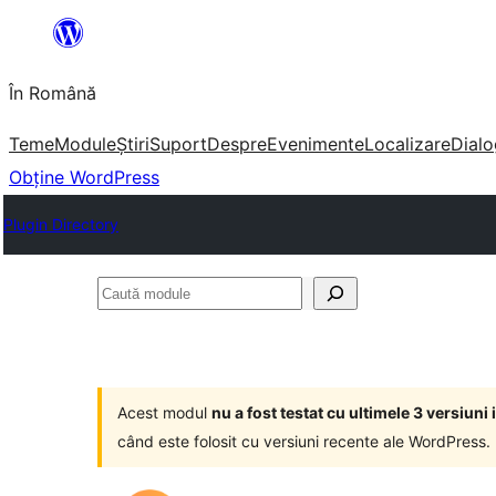
Sari
la
În Română
conținut
Teme
Module
Știri
Suport
Despre
Evenimente
Localizare
Dialo
Obține WordPress
Plugin Directory
Caută
module
Acest modul
nu a fost testat cu ultimele 3 versiun
când este folosit cu versiuni recente ale WordPress.