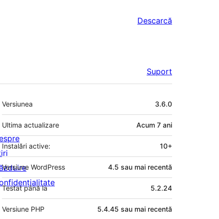
Descarcă
Suport
Meta
Versiunea
3.6.0
Ultima actualizare
Acum
7 ani
espre
Instalări active:
10+
iri
ăzduire
Versiune WordPress
4.5 sau mai recentă
onfidențialitate
Testat până la
5.2.24
Versiune PHP
5.4.45 sau mai recentă