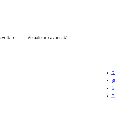
zvoltare
Vizualizare avansată
D
Șt
G
C