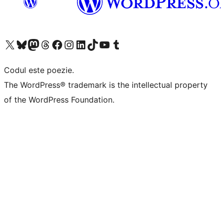
Mergi la contul nostru X (fost Twitter)
Vizitează contul nostru Bluesky
Vizitează contul nostru Mastodon
Vizitează contul nostru Threads
Vizitează pagina noastră Facebook
Vizitează-ne pe Instagram
Vizitează-ne pe LinkedIn
Vizitează contul nostru TikTok
Vizitează canalul nostru YouTube
Vizitează contul nostru Tumblr
Codul este poezie.
The WordPress® trademark is the intellectual property
of the WordPress Foundation.