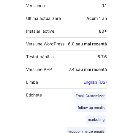
Meta
Versiunea
1.1
Ultima actualizare
Acum
1 an
Instalări active:
80+
Versiune WordPress
6.0 sau mai recentă
Testat până la
6.7.6
Versiune PHP
7.4 sau mai recentă
Limbă
English (US)
Etichete
Email Customizer
follow up emails
marketing
woocommerce emails