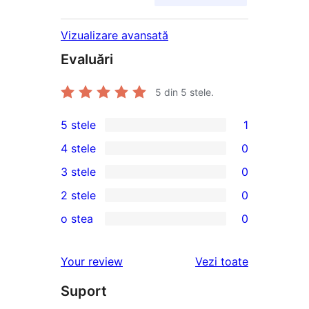
Vizualizare avansată
Evaluări
5
din 5 stele.
5 stele
1
1
4 stele
0
5
0
3 stele
0
–
4
0
2 stele
0
recenzie
–
3
0
(stele)
o stea
0
recenzii
–
2
0
(stele)
recenzii
–
1
recenziile
Your review
Vezi toate
(stele)
recenzii
–
(stele)
Suport
recenzii