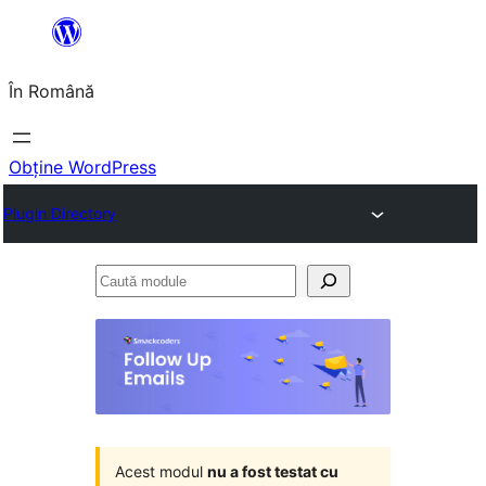
Sari
la
În Română
conținut
Obține WordPress
Plugin Directory
Caută
module
Acest modul
nu a fost testat cu