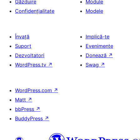
Găzduire
Module
Confidențialitate
Modele
Învață
Implică-te
Suport
Evenimente
Dezvoltatori
Donează
↗
WordPress.tv
↗
Swag
↗
WordPress.com
↗
Matt
↗
bbPress
↗
BuddyPress
↗