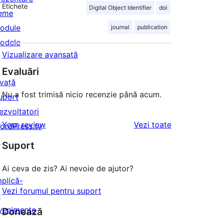
Etichete
Digital Object Identifier
doi
eme
odule
journal
publication
odele
Vizualizare avansată
Evaluări
nvață
Nu a fost trimisă nicio recenzie până acum.
uport
ezvoltatori
recenziile
Your review
Vezi toate
ordPress.tv
↗
Suport
Ai ceva de zis? Ai nevoie de ajutor?
mplică-
Vezi forumul pentru suport
e
venimente
Donează