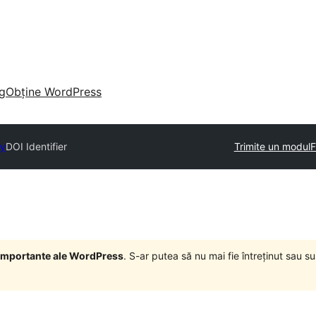
g
Obține WordPress
ry
DOI Identifier
Trimite un modul
F
i importante ale WordPress
. S-ar putea să nu mai fie întreținut sau 