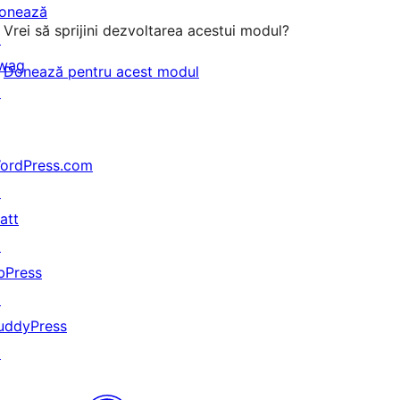
onează
Vrei să sprijini dezvoltarea acestui modul?
↗
wag
Donează pentru acest modul
↗
ordPress.com
↗
att
↗
bPress
↗
uddyPress
↗