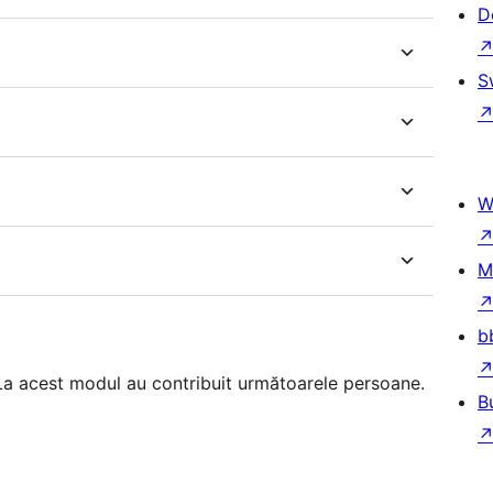
D
S
W
M
b
 La acest modul au contribuit următoarele persoane.
B