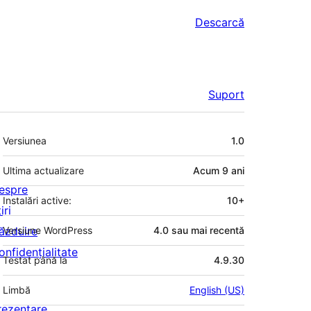
Descarcă
Suport
Meta
Versiunea
1.0
Ultima actualizare
Acum
9 ani
espre
Instalări active:
10+
iri
ăzduire
Versiune WordPress
4.0 sau mai recentă
onfidențialitate
Testat până la
4.9.30
Limbă
English (US)
rezentare