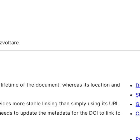
zvoltare
lifetime of the document, whereas its location and
D
Șt
ides more stable linking than simply using its URL
G
needs to update the metadata for the DOI to link to
C
P