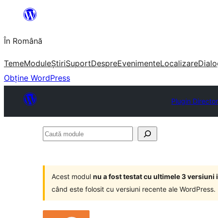
Sari
la
În Română
conținut
Teme
Module
Știri
Suport
Despre
Evenimente
Localizare
Dialo
Obține WordPress
Plugin Directo
Caută
module
Acest modul
nu a fost testat cu ultimele 3 versiun
când este folosit cu versiuni recente ale WordPress.