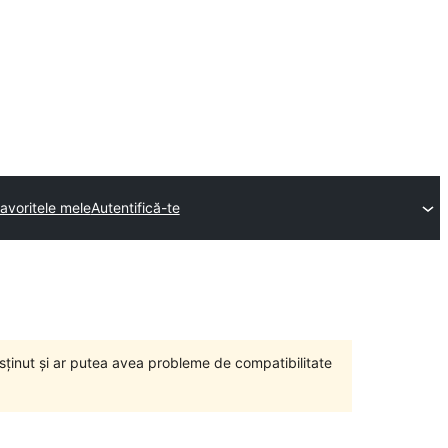
avoritele mele
Autentifică-te
susținut și ar putea avea probleme de compatibilitate