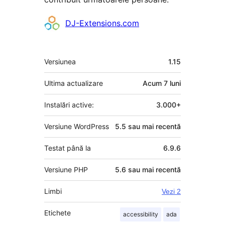
Contributori
DJ-Extensions.com
Meta
Versiunea
1.15
Ultima actualizare
Acum
7 luni
Instalări active:
3.000+
Versiune WordPress
5.5 sau mai recentă
Testat până la
6.9.6
Versiune PHP
5.6 sau mai recentă
Limbi
Vezi 2
Etichete
accessibility
ada