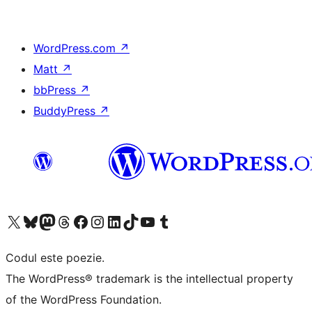
WordPress.com
↗
Matt
↗
bbPress
↗
BuddyPress
↗
Mergi la contul nostru X (fost Twitter)
Vizitează contul nostru Bluesky
Vizitează contul nostru Mastodon
Vizitează contul nostru Threads
Vizitează pagina noastră Facebook
Vizitează-ne pe Instagram
Vizitează-ne pe LinkedIn
Vizitează contul nostru TikTok
Vizitează canalul nostru YouTube
Vizitează contul nostru Tumblr
Codul este poezie.
The WordPress® trademark is the intellectual property
of the WordPress Foundation.