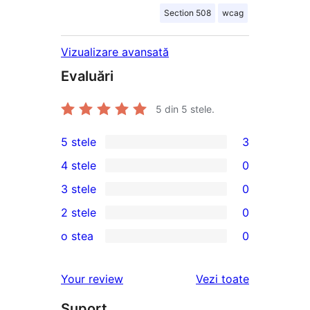
Section 508
wcag
Vizualizare avansată
Evaluări
5
din 5 stele.
5 stele
3
3
4 stele
0
5
0
3 stele
0
–
4
0
2 stele
0
recenzii
–
3
0
(stele)
o stea
0
recenzii
–
2
0
(stele)
recenzii
–
1
recenziile
Your review
Vezi toate
(stele)
recenzii
–
(stele)
Suport
recenzii