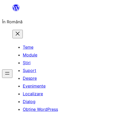
Sari
la
În Română
conținut
Teme
Module
Știri
Suport
Despre
Evenimente
Localizare
Dialog
Obține WordPress