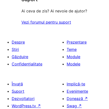
(stele)
Ai ceva de zis? Ai nevoie de ajutor?
Vezi forumul pentru suport
Despre
Prezentare
Știri
Teme
Găzduire
Module
Confidențialitate
Modele
Învață
Implică-te
Suport
Evenimente
Dezvoltatori
Donează
↗
WordPress.tv
↗
Swag
↗