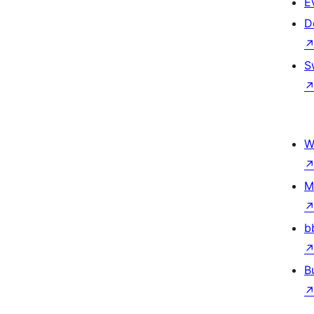
E
D
S
W
M
b
B