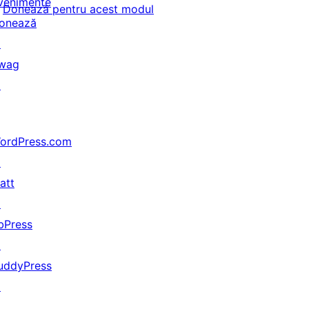
venimente
Donează pentru acest modul
onează
↗
wag
↗
ordPress.com
↗
att
↗
bPress
↗
uddyPress
↗