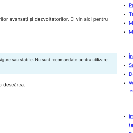
P
T
lor avansați și dezvoltatorilor. Ei vin aici pentru
M
M
Î
 sigure sau stabile. Nu sunt recomandate pentru utilizare
S
D
W
o descărca.
I
t