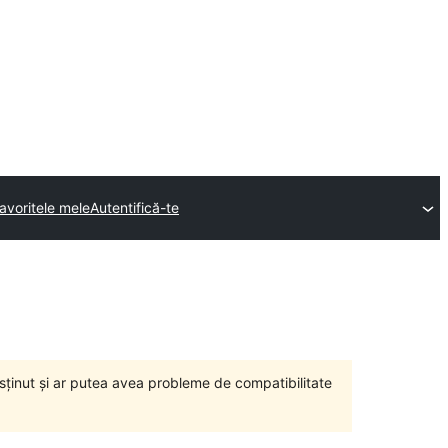
avoritele mele
Autentifică-te
susținut și ar putea avea probleme de compatibilitate