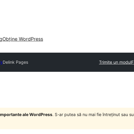
g
Obține WordPress
ry
Delink Pages
Trimite un modul
F
i importante ale WordPress
. S-ar putea să nu mai fie întreținut sau 