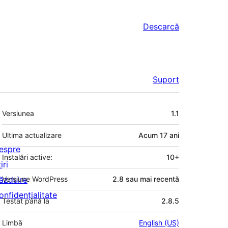
Descarcă
Suport
Meta
Versiunea
1.1
Ultima actualizare
Acum
17 ani
espre
Instalări active:
10+
iri
ăzduire
Versiune WordPress
2.8 sau mai recentă
onfidențialitate
Testat până la
2.8.5
Limbă
English (US)