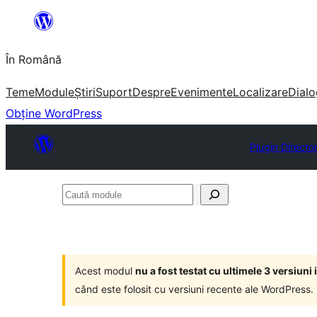
Sari
la
În Română
conținut
Teme
Module
Știri
Suport
Despre
Evenimente
Localizare
Dialo
Obține WordPress
Plugin Directo
Caută
module
Acest modul
nu a fost testat cu ultimele 3 versiun
când este folosit cu versiuni recente ale WordPress.