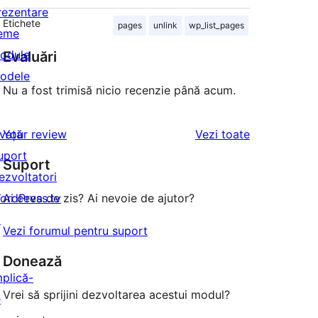
rezentare
Etichete
pages
unlink
wp_list_pages
eme
odule
Evaluări
odele
Nu a fost trimisă nicio recenzie până acum.
recenziile
nvață
Your review
Vezi toate
uport
Suport
ezvoltatori
ordPress.tv
Ai ceva de zis? Ai nevoie de ajutor?
↗
Vezi forumul pentru suport
Donează
mplică-
Vrei să sprijini dezvoltarea acestui modul?
e