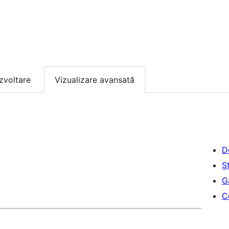
zvoltare
Vizualizare avansată
D
Șt
G
C