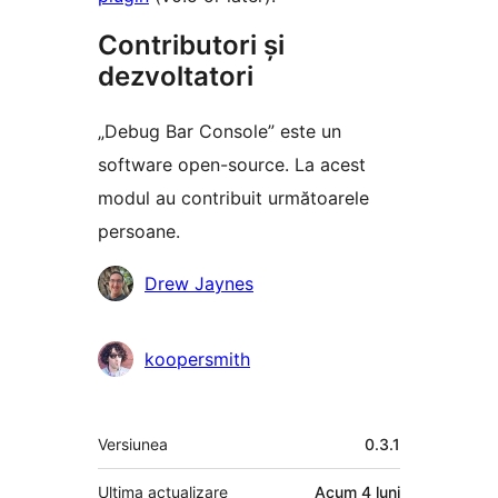
Contributori și
dezvoltatori
„Debug Bar Console” este un
software open-source. La acest
modul au contribuit următoarele
persoane.
Contributori
Drew Jaynes
koopersmith
Meta
Versiunea
0.3.1
Ultima actualizare
Acum
4 luni