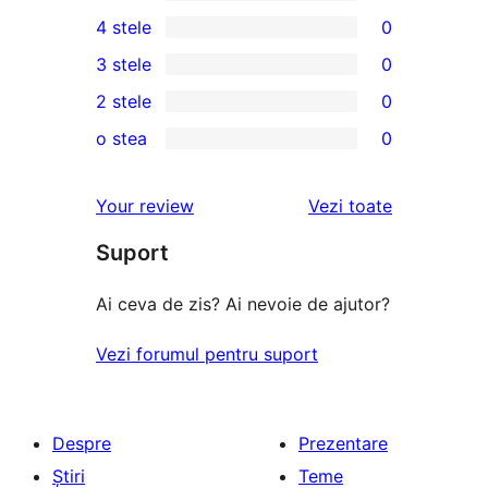
5
4 stele
0
5
0
3 stele
0
–
4
0
2 stele
0
recenzii
–
3
0
(stele)
o stea
0
recenzii
–
2
0
(stele)
recenzii
–
1
recenziile
Your review
Vezi toate
(stele)
recenzii
–
(stele)
Suport
recenzii
(stele)
Ai ceva de zis? Ai nevoie de ajutor?
Vezi forumul pentru suport
Despre
Prezentare
Știri
Teme