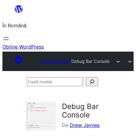
Sari
la
În Română
conținut
Obține WordPress
Plugin Directory
Debug Bar Console
Caută
module
Debug Bar
Console
De
Drew Jaynes