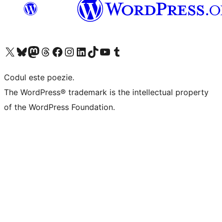
Mergi la contul nostru X (fost Twitter)
Vizitează contul nostru Bluesky
Vizitează contul nostru Mastodon
Vizitează contul nostru Threads
Vizitează pagina noastră Facebook
Vizitează-ne pe Instagram
Vizitează-ne pe LinkedIn
Vizitează contul nostru TikTok
Vizitează canalul nostru YouTube
Vizitează contul nostru Tumblr
Codul este poezie.
The WordPress® trademark is the intellectual property
of the WordPress Foundation.