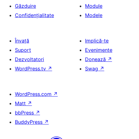
Găzduire
Module
Confidențialitate
Modele
Învață
Implică-te
Suport
Evenimente
Dezvoltatori
Donează
↗
WordPress.tv
↗
Swag
↗
WordPress.com
↗
Matt
↗
bbPress
↗
BuddyPress
↗