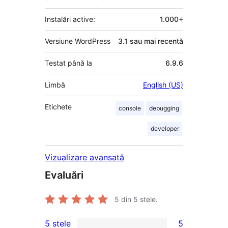
Instalări active:
1.000+
Versiune WordPress
3.1 sau mai recentă
Testat până la
6.9.6
Limbă
English (US)
Etichete
console
debugging
developer
Vizualizare avansată
Evaluări
5
din 5 stele.
5 stele
5