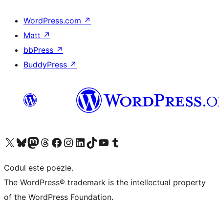
WordPress.com
↗
Matt
↗
bbPress
↗
BuddyPress
↗
Mergi la contul nostru X (fost Twitter)
Vizitează contul nostru Bluesky
Vizitează contul nostru Mastodon
Vizitează contul nostru Threads
Vizitează pagina noastră Facebook
Vizitează-ne pe Instagram
Vizitează-ne pe LinkedIn
Vizitează contul nostru TikTok
Vizitează canalul nostru YouTube
Vizitează contul nostru Tumblr
Codul este poezie.
The WordPress® trademark is the intellectual property
of the WordPress Foundation.