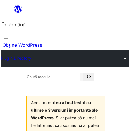
Sari
la
În Română
conținut
Obține WordPress
Plugin Directory
Caută
module
Acest modul
nu a fost testat cu
ultimele 3 versiuni importante ale
WordPress
. S-ar putea să nu mai
fie întreținut sau susținut și ar putea