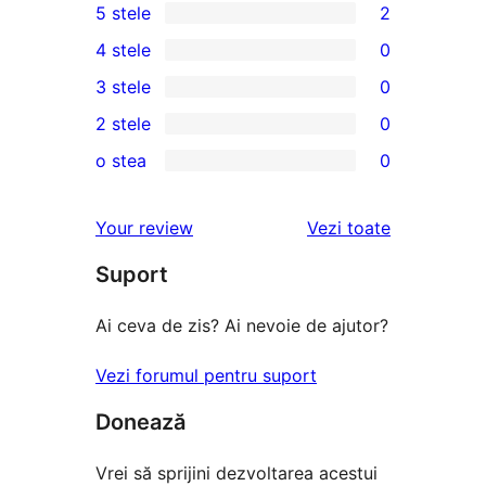
5 stele
2
2
4 stele
0
5
0
3 stele
0
–
4
0
2 stele
0
recenzii
–
3
0
(stele)
o stea
0
recenzii
–
2
0
(stele)
recenzii
–
1
recenziile
Your review
Vezi toate
(stele)
recenzii
–
(stele)
Suport
recenzii
(stele)
Ai ceva de zis? Ai nevoie de ajutor?
Vezi forumul pentru suport
Donează
Vrei să sprijini dezvoltarea acestui