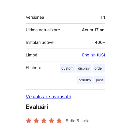
Meta
Versiunea
1.1
Ultima actualizare
Acum
17 ani
Instalări active:
400+
Limbă
English (US)
Etichete
custom
display
order
orderby
post
Vizualizare avansată
Evaluări
5
din 5 stele.