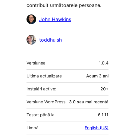
contribuit următoarele persoane.
Contributori
John Hawkins
toddhuish
Meta
Versiunea
1.0.4
Ultima actualizare
Acum
3 ani
Instalări active:
20+
Versiune WordPress
3.0 sau mai recentă
Testat până la
6.1.11
Limbă
English (US)