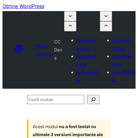
Obține WordPress
Trimite un
Trimite un
CC
Plugin
modul
modul
Dev
Directory
Favoritele
Favoritele
s
mele
mele
Autentifică-
Autentifică-
te
te
Caută
module
Acest modul
nu a fost testat cu
ultimele 3 versiuni importante ale