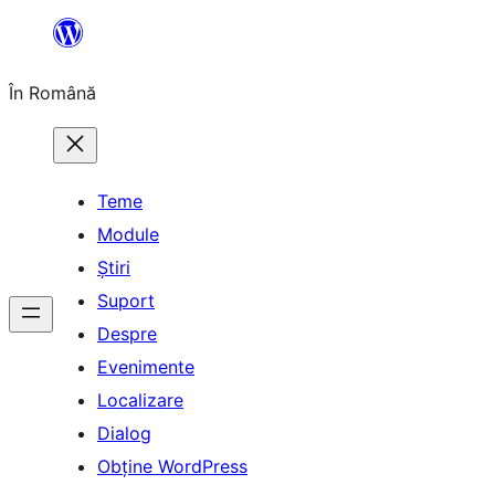
Sari
la
În Română
conținut
Teme
Module
Știri
Suport
Despre
Evenimente
Localizare
Dialog
Obține WordPress