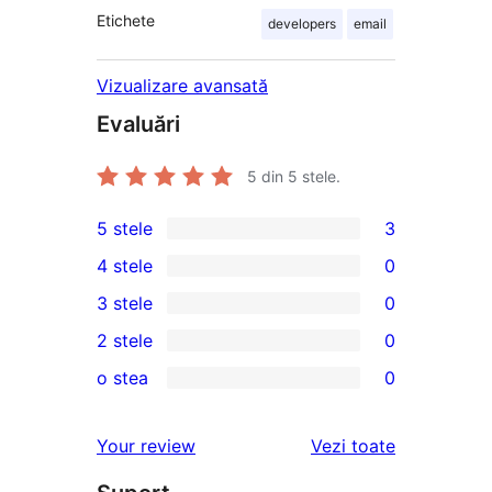
Etichete
developers
email
Vizualizare avansată
Evaluări
5
din 5 stele.
5 stele
3
3
4 stele
0
5
0
3 stele
0
–
4
0
2 stele
0
recenzii
–
3
0
(stele)
o stea
0
recenzii
–
2
0
(stele)
recenzii
–
1
recenziile
Your review
Vezi toate
(stele)
recenzii
–
(stele)
recenzii