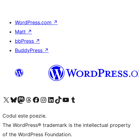
WordPress.com
↗
Matt
↗
bbPress
↗
BuddyPress
↗
Mergi la contul nostru X (fost Twitter)
Vizitează contul nostru Bluesky
Vizitează contul nostru Mastodon
Vizitează contul nostru Threads
Vizitează pagina noastră Facebook
Vizitează-ne pe Instagram
Vizitează-ne pe LinkedIn
Vizitează contul nostru TikTok
Vizitează canalul nostru YouTube
Vizitează contul nostru Tumblr
Codul este poezie.
The WordPress® trademark is the intellectual property
of the WordPress Foundation.