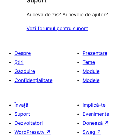
Suport
(stele)
Ai ceva de zis? Ai nevoie de ajutor?
Vezi forumul pentru suport
Despre
Prezentare
Știri
Teme
Găzduire
Module
Confidențialitate
Modele
Învață
Implică-te
Suport
Evenimente
Dezvoltatori
Donează
↗
WordPress.tv
↗
Swag
↗