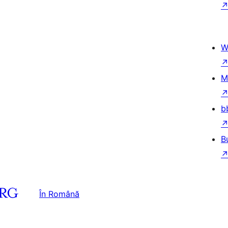
W
M
b
B
În Română