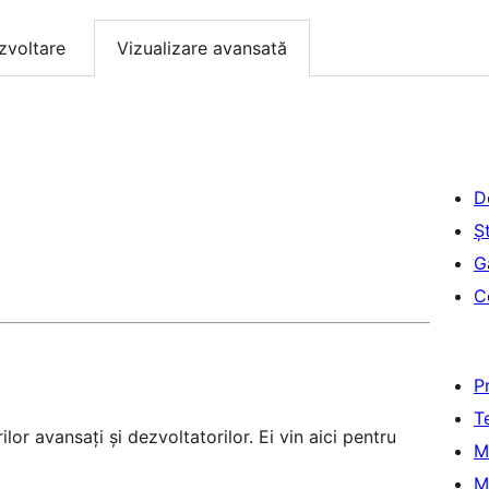
zvoltare
Vizualizare avansată
D
Șt
G
C
P
T
lor avansați și dezvoltatorilor. Ei vin aici pentru
M
M