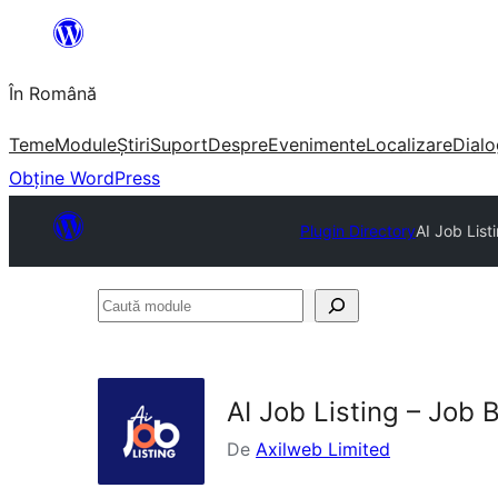
Sari
la
În Română
conținut
Teme
Module
Știri
Suport
Despre
Evenimente
Localizare
Dialo
Obține WordPress
Plugin Directory
AI Job List
Caută
module
AI Job Listing – Job
De
Axilweb Limited