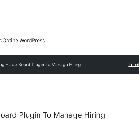
g
Obține WordPress
ing – Job Board Plugin To Manage Hiring
Trim
 Board Plugin To Manage Hiring