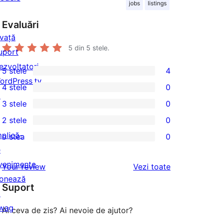
jobs
listings
Evaluări
nvață
5
din 5 stele.
uport
ezvoltatori
5 stele
4
4
ordPress.tv
4 stele
0
5
0
↗
3 stele
0
–
4
0
2 stele
0
recenzii
–
3
0
mplică-
(stele)
o stea
0
recenzii
–
2
0
e
(stele)
recenzii
–
1
venimente
recenziile
Your review
Vezi toate
(stele)
recenzii
–
onează
(stele)
Suport
recenzii
↗
(stele)
wag
Ai ceva de zis? Ai nevoie de ajutor?