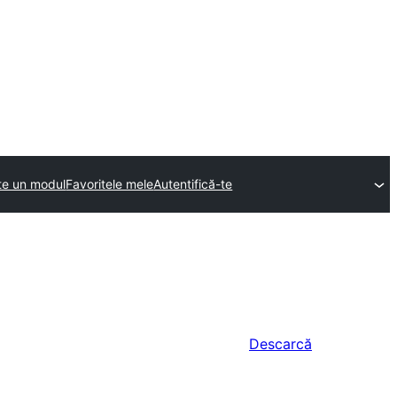
ite un modul
Favoritele mele
Autentifică-te
Descarcă