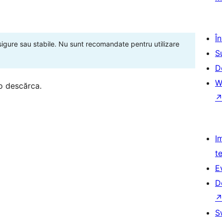
Î
 sigure sau stabile. Nu sunt recomandate pentru utilizare
S
D
W
o descărca.
I
t
E
D
S