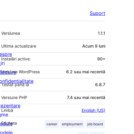
Suport
Meta
Versiunea
1.1.1
Ultima actualizare
Acum
9 luni
espre
Instalări active:
90+
iri
ăzduire
Versiune WordPress
6.2 sau mai recentă
onfidențialitate
Testat până la
6.8.7
Versiune PHP
7.4 sau mai recentă
rezentare
Limbă
English (US)
eme
odule
Etichete
career
employment
job board
odele