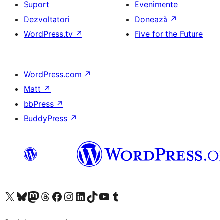
Suport
Evenimente
Dezvoltatori
Donează
↗
WordPress.tv
↗
Five for the Future
WordPress.com
↗
Matt
↗
bbPress
↗
BuddyPress
↗
Mergi la contul nostru X (fost Twitter)
Vizitează contul nostru Bluesky
Vizitează contul nostru Mastodon
Vizitează contul nostru Threads
Vizitează pagina noastră Facebook
Vizitează-ne pe Instagram
Vizitează-ne pe LinkedIn
Vizitează contul nostru TikTok
Vizitează canalul nostru YouTube
Vizitează contul nostru Tumblr