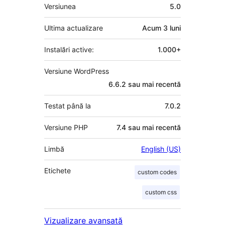
Meta
Versiunea
5.0
Ultima actualizare
Acum
3 luni
Instalări active:
1.000+
Versiune WordPress
6.6.2 sau mai recentă
Testat până la
7.0.2
Versiune PHP
7.4 sau mai recentă
Limbă
English (US)
Etichete
custom codes
custom css
Vizualizare avansată