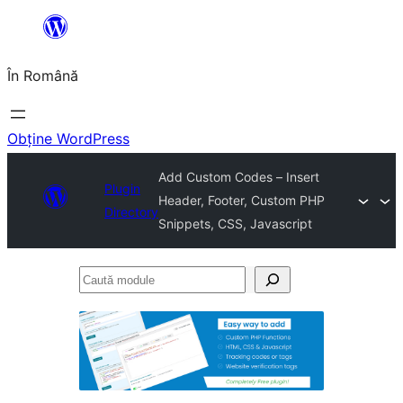
Sari
la
În Română
conținut
Obține WordPress
Add Custom Codes – Insert
Plugin
Header, Footer, Custom PHP
Directory
Snippets, CSS, Javascript
Caută
module