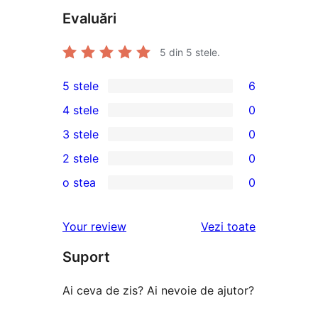
Evaluări
5
din 5 stele.
5 stele
6
6
4 stele
0
5
0
3 stele
0
–
4
0
2 stele
0
recenzii
–
3
0
(stele)
o stea
0
recenzii
–
2
0
(stele)
recenzii
–
1
recenziile
Your review
Vezi toate
(stele)
recenzii
–
(stele)
Suport
recenzii
(stele)
Ai ceva de zis? Ai nevoie de ajutor?