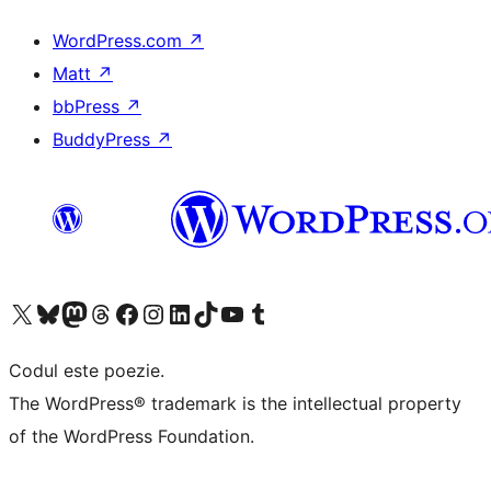
WordPress.com
↗
Matt
↗
bbPress
↗
BuddyPress
↗
Mergi la contul nostru X (fost Twitter)
Vizitează contul nostru Bluesky
Vizitează contul nostru Mastodon
Vizitează contul nostru Threads
Vizitează pagina noastră Facebook
Vizitează-ne pe Instagram
Vizitează-ne pe LinkedIn
Vizitează contul nostru TikTok
Vizitează canalul nostru YouTube
Vizitează contul nostru Tumblr
Codul este poezie.
The WordPress® trademark is the intellectual property
of the WordPress Foundation.