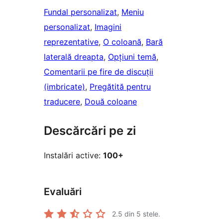
Fundal personalizat
, 
Meniu
personalizat
, 
Imagini
reprezentative
, 
O coloană
, 
Bară
laterală dreapta
, 
Opțiuni temă
, 
Comentarii pe fire de discuții
(imbricate)
, 
Pregătită pentru
traducere
, 
Două coloane
Descărcări pe zi
Instalări active:
100+
Evaluări
2.5
din 5 stele.