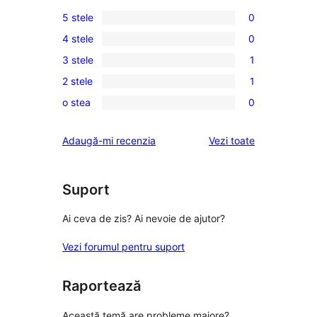
5 stele
0
0
4 stele
0
5
0
3 stele
1
–
4
1
recenzii
2 stele
1
–
3
1
(stele)
recenzii
o stea
0
–
2
0
(stele)
recenzie
–
1
recenziile
Adaugă-mi recenzia
Vezi toate
(stele)
recenzie
–
(stele)
recenzii
(stele)
Suport
Ai ceva de zis? Ai nevoie de ajutor?
Vezi forumul pentru suport
Raportează
Această temă are probleme majore?