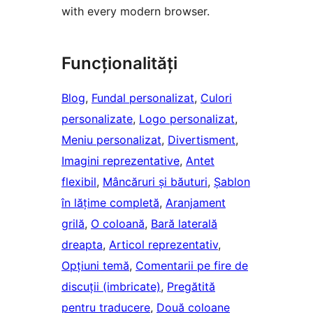
with every modern browser.
Funcționalități
Blog
, 
Fundal personalizat
, 
Culori
personalizate
, 
Logo personalizat
, 
Meniu personalizat
, 
Divertisment
, 
Imagini reprezentative
, 
Antet
flexibil
, 
Mâncăruri și băuturi
, 
Șablon
în lățime completă
, 
Aranjament
grilă
, 
O coloană
, 
Bară laterală
dreapta
, 
Articol reprezentativ
, 
Opțiuni temă
, 
Comentarii pe fire de
discuții (imbricate)
, 
Pregătită
pentru traducere
, 
Două coloane