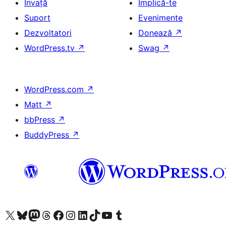
Învață
Implică-te
Suport
Evenimente
Dezvoltatori
Donează
↗
WordPress.tv
↗
Swag
↗
WordPress.com
↗
Matt
↗
bbPress
↗
BuddyPress
↗
Mergi la contul nostru X (fost Twitter)
Vizitează contul nostru Bluesky
Vizitează contul nostru Mastodon
Vizitează contul nostru Threads
Vizitează pagina noastră Facebook
Vizitează-ne pe Instagram
Vizitează-ne pe LinkedIn
Vizitează contul nostru TikTok
Vizitează canalul nostru YouTube
Vizitează contul nostru Tumblr