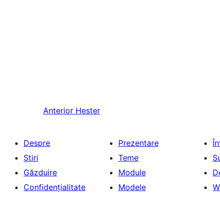
Anterior
Hester
Despre
Prezentare
Î
Știri
Teme
S
Găzduire
Module
D
Confidențialitate
Modele
W