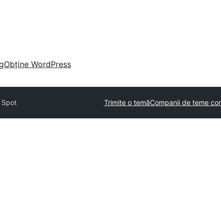
g
Obține WordPress
 Spot
Trimite o temă
Companii de teme com