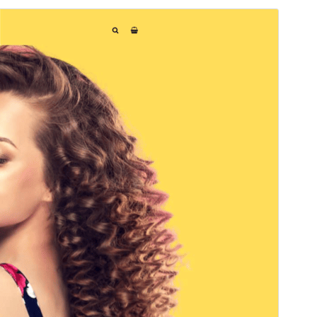
Previzualizează
Descarcă
Versiune
2.1
Ultima actualizare
25 mai 2026
Instalări active
30+
Versiune WordPress
5.9
Versiune PHP
5.6
Prima pagină a temei