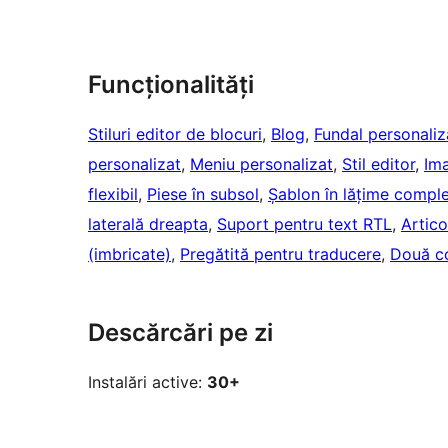
Funcționalități
Stiluri editor de blocuri
, 
Blog
, 
Fundal personaliz
personalizat
, 
Meniu personalizat
, 
Stil editor
, 
Ima
flexibil
, 
Piese în subsol
, 
Șablon în lățime compl
laterală dreapta
, 
Suport pentru text RTL
, 
Artico
(imbricate)
, 
Pregătită pentru traducere
, 
Două c
Descărcări pe zi
Instalări active:
30+