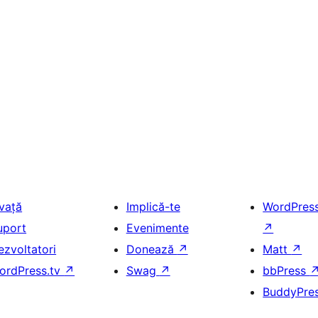
nvață
Implică-te
WordPres
uport
Evenimente
↗
ezvoltatori
Donează
↗
Matt
↗
ordPress.tv
↗
Swag
↗
bbPress
BuddyPre