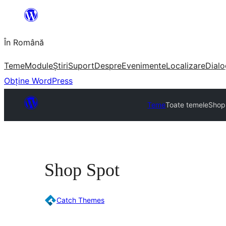
Sari
la
În Română
conținut
Teme
Module
Știri
Suport
Despre
Evenimente
Localizare
Dialo
Obține WordPress
Teme
Toate temele
Shop
Shop Spot
Catch Themes