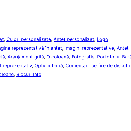
at
, 
Culori personalizate
, 
Antet personalizat
, 
Logo
gine reprezentativă în antet
, 
Imagini reprezentative
, 
Antet
etă
, 
Aranjament grilă
, 
O coloană
, 
Fotografie
, 
Portofoliu
, 
Bar
l reprezentativ
, 
Opțiuni temă
, 
Comentarii pe fire de discuții
oloane
, 
Blocuri late