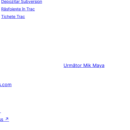
Depozitar Subversion
Răsfoiește în Trac
Tichete Trac
Următor
Mik Maya
s.com
↗
ss
↗