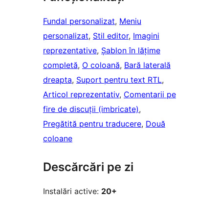
Fundal personalizat
, 
Meniu
personalizat
, 
Stil editor
, 
Imagini
reprezentative
, 
Șablon în lățime
completă
, 
O coloană
, 
Bară laterală
dreapta
, 
Suport pentru text RTL
, 
Articol reprezentativ
, 
Comentarii pe
fire de discuții (imbricate)
, 
Pregătită pentru traducere
, 
Două
coloane
Descărcări pe zi
Instalări active:
20+