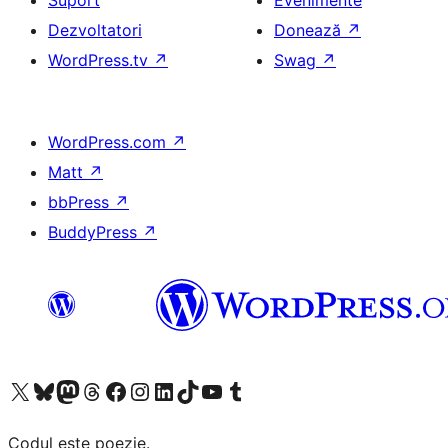
Suport
Evenimente
Dezvoltatori
Donează
↗
WordPress.tv
↗
Swag
↗
WordPress.com
↗
Matt
↗
bbPress
↗
BuddyPress
↗
Mergi la contul nostru X (fost Twitter)
Vizitează contul nostru Bluesky
Vizitează contul nostru Mastodon
Vizitează contul nostru Threads
Vizitează pagina noastră Facebook
Vizitează-ne pe Instagram
Vizitează-ne pe LinkedIn
Vizitează contul nostru TikTok
Vizitează canalul nostru YouTube
Vizitează contul nostru Tumblr
Codul este poezie.