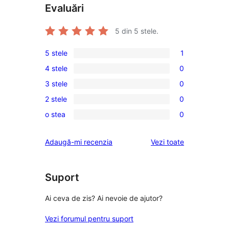
Evaluări
5
din 5 stele.
5 stele
1
1
4 stele
0
5
0
3 stele
0
–
4
0
recenzie
2 stele
0
–
3
0
(stele)
recenzii
o stea
0
–
2
0
(stele)
recenzii
–
1
recenziile
Adaugă-mi recenzia
Vezi toate
(stele)
recenzii
–
(stele)
recenzii
(stele)
Suport
Ai ceva de zis? Ai nevoie de ajutor?
Vezi forumul pentru suport