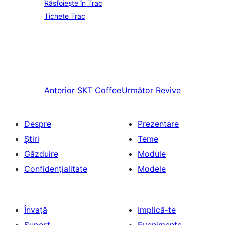
Răsfoiește în Trac
Tichete Trac
Anterior
SKT Coffee
Următor
Revive
Despre
Prezentare
Știri
Teme
Găzduire
Module
Confidențialitate
Modele
Învață
Implică-te