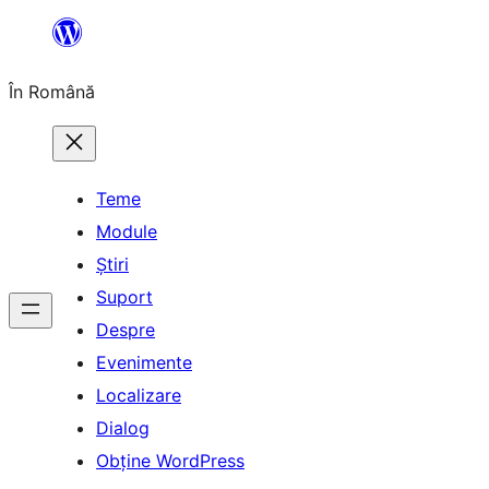
Sari
la
În Română
conținut
Teme
Module
Știri
Suport
Despre
Evenimente
Localizare
Dialog
Obține WordPress