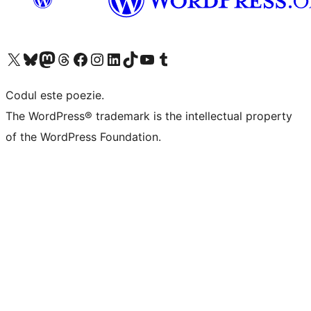
Mergi la contul nostru X (fost Twitter)
Vizitează contul nostru Bluesky
Vizitează contul nostru Mastodon
Vizitează contul nostru Threads
Vizitează pagina noastră Facebook
Vizitează-ne pe Instagram
Vizitează-ne pe LinkedIn
Vizitează contul nostru TikTok
Vizitează canalul nostru YouTube
Vizitează contul nostru Tumblr
Codul este poezie.
The WordPress® trademark is the intellectual property
of the WordPress Foundation.