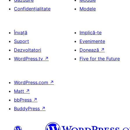
Găzduire
Module
Confidențialitate
Modele
Învață
Implică-te
Suport
Evenimente
Dezvoltatori
Donează
↗
WordPress.tv
↗
Five for the Future
WordPress.com
↗
Matt
↗
bbPress
↗
BuddyPress
↗