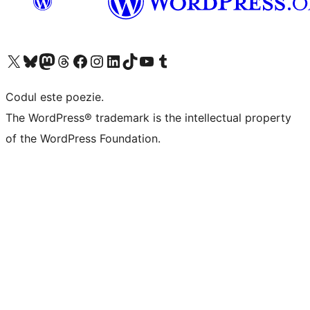
Mergi la contul nostru X (fost Twitter)
Vizitează contul nostru Bluesky
Vizitează contul nostru Mastodon
Vizitează contul nostru Threads
Vizitează pagina noastră Facebook
Vizitează-ne pe Instagram
Vizitează-ne pe LinkedIn
Vizitează contul nostru TikTok
Vizitează canalul nostru YouTube
Vizitează contul nostru Tumblr
Codul este poezie.
The WordPress® trademark is the intellectual property
of the WordPress Foundation.