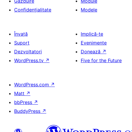
Găzduire
Module
Confidențialitate
Modele
Învață
Implică-te
Suport
Evenimente
Dezvoltatori
Donează
↗
WordPress.tv
↗
Five for the Future
WordPress.com
↗
Matt
↗
bbPress
↗
BuddyPress
↗