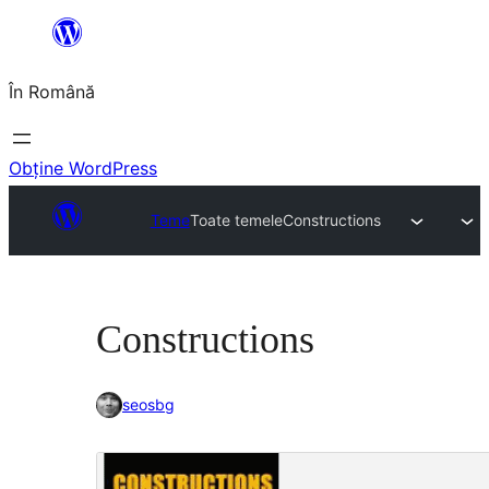
Sari
la
În Română
conținut
Obține WordPress
Teme
Toate temele
Constructions
Constructions
seosbg