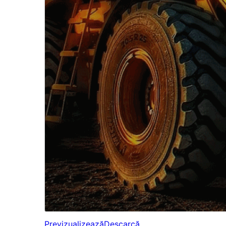
Previzualizează
Descarcă