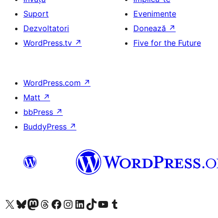
Suport
Evenimente
Dezvoltatori
Donează
↗
WordPress.tv
↗
Five for the Future
WordPress.com
↗
Matt
↗
bbPress
↗
BuddyPress
↗
Mergi la contul nostru X (fost Twitter)
Vizitează contul nostru Bluesky
Vizitează contul nostru Mastodon
Vizitează contul nostru Threads
Vizitează pagina noastră Facebook
Vizitează-ne pe Instagram
Vizitează-ne pe LinkedIn
Vizitează contul nostru TikTok
Vizitează canalul nostru YouTube
Vizitează contul nostru Tumblr