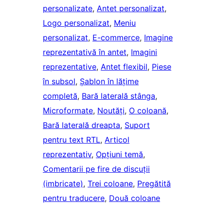
personalizate
, 
Antet personalizat
, 
Logo personalizat
, 
Meniu
personalizat
, 
E-commerce
, 
Imagine
reprezentativă în antet
, 
Imagini
reprezentative
, 
Antet flexibil
, 
Piese
în subsol
, 
Șablon în lățime
completă
, 
Bară laterală stânga
, 
Microformate
, 
Noutăți
, 
O coloană
, 
Bară laterală dreapta
, 
Suport
pentru text RTL
, 
Articol
reprezentativ
, 
Opțiuni temă
, 
Comentarii pe fire de discuții
(imbricate)
, 
Trei coloane
, 
Pregătită
pentru traducere
, 
Două coloane