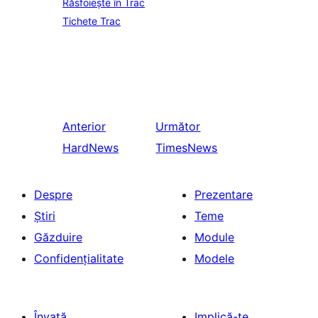
Răsfoiește în Trac
Tichete Trac
Anterior
Următor
HardNews
TimesNews
Despre
Prezentare
Știri
Teme
Găzduire
Module
Confidențialitate
Modele
Învață
Implică-te