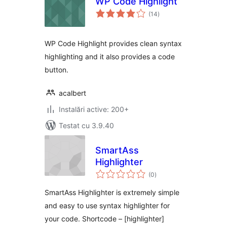
WP Code Highlight
total
(14
)
aprecieri
WP Code Highlight provides clean syntax
highlighting and it also provides a code
button.
acalbert
Instalări active: 200+
Testat cu 3.9.40
SmartAss
Highlighter
total
(0
)
aprecieri
SmartAss Highlighter is extremely simple
and easy to use syntax highlighter for
your code. Shortcode – [highlighter]