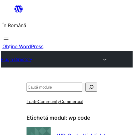
Sari
la
În Română
conținut
Obține WordPress
Plugin Directory
Caută
Toate
Community
Commercial
Etichetă modul:
wp code