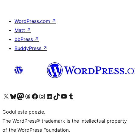
WordPress.com
↗
Matt
↗
bbPress
↗
BuddyPress
↗
Mergi la contul nostru X (fost Twitter)
Vizitează contul nostru Bluesky
Vizitează contul nostru Mastodon
Vizitează contul nostru Threads
Vizitează pagina noastră Facebook
Vizitează-ne pe Instagram
Vizitează-ne pe LinkedIn
Vizitează contul nostru TikTok
Vizitează canalul nostru YouTube
Vizitează contul nostru Tumblr
Codul este poezie.
The WordPress® trademark is the intellectual property
of the WordPress Foundation.