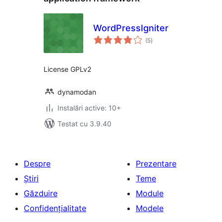
WordPressIgniter
total
(5
)
aprecieri
License GPLv2
dynamodan
Instalări active: 10+
Testat cu 3.9.40
Despre
Prezentare
Știri
Teme
Găzduire
Module
Confidențialitate
Modele