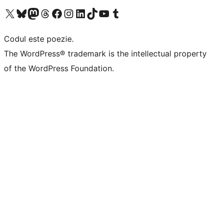
Mergi la contul nostru X (fost Twitter)
Vizitează contul nostru Bluesky
Vizitează contul nostru Mastodon
Vizitează contul nostru Threads
Vizitează pagina noastră Facebook
Vizitează-ne pe Instagram
Vizitează-ne pe LinkedIn
Vizitează contul nostru TikTok
Vizitează canalul nostru YouTube
Vizitează contul nostru Tumblr
Codul este poezie.
The WordPress® trademark is the intellectual property
of the WordPress Foundation.