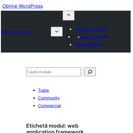
Obține WordPress
Trimite un modul
Plugin Directory
Favoritele mele
Autentifică-te
Caută
Toate
Community
Commercial
Etichetă modul:
web
application framework