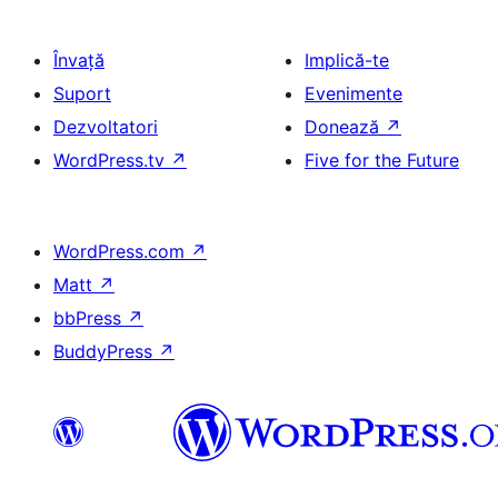
Învață
Implică-te
Suport
Evenimente
Dezvoltatori
Donează
↗
WordPress.tv
↗
Five for the Future
WordPress.com
↗
Matt
↗
bbPress
↗
BuddyPress
↗