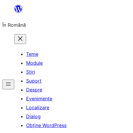
Sari
la
În Română
conținut
Teme
Module
Știri
Suport
Despre
Evenimente
Localizare
Dialog
Obține WordPress