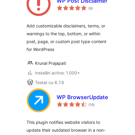
WP Post Disclaimer
total
(9
)
aprecieri
Add customizable disclaimers, terms, or
warnings to the top, bottom, or within
post, page, or custom post type content
for WordPress
Krunal Prajapati
Instalări active: 1.000+
Testat cu 6.7.6
WP BrowserUpdate
total
(16
)
aprecieri
This plugin notifies website visitors to
update their outdated browser in a non-