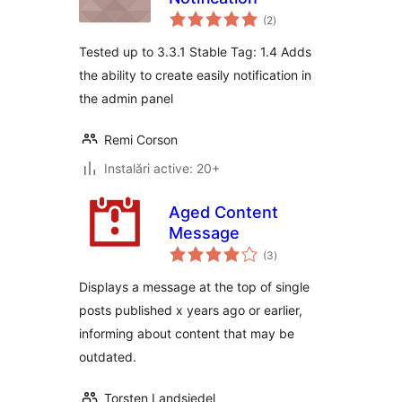
total
(2
)
aprecieri
Tested up to 3.3.1 Stable Tag: 1.4 Adds
the ability to create easily notification in
the admin panel
Remi Corson
Instalări active: 20+
Aged Content
Message
total
(3
)
aprecieri
Displays a message at the top of single
posts published x years ago or earlier,
informing about content that may be
outdated.
Torsten Landsiedel