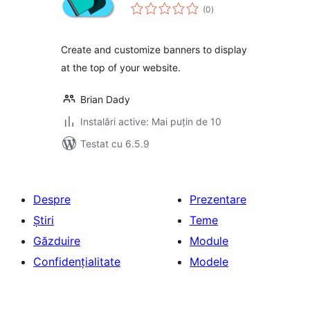
total
(0
)
aprecieri
Create and customize banners to display
at the top of your website.
Brian Dady
Instalări active: Mai puțin de 10
Testat cu 6.5.9
Despre
Prezentare
Știri
Teme
Găzduire
Module
Confidențialitate
Modele