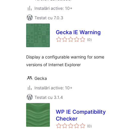
Instalări active: 10+
Testat cu 7.0.3
Gecka IE Warning
total
(0
)
aprecieri
Display a configurable warning for some
versions of Internet Explorer
Gecka
Instalări active: 10+
Testat cu 3.1.4
WP IE Compatibility
Checker
total
(0
)
aprecieri