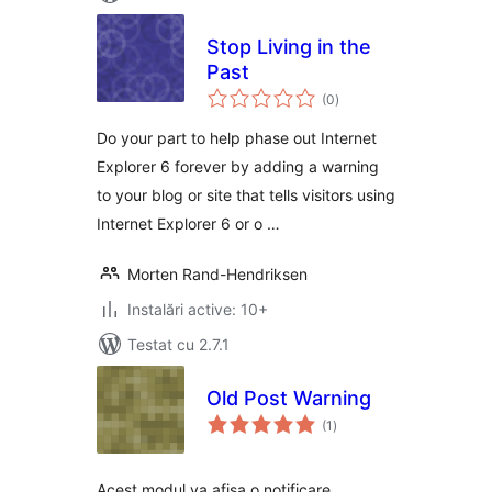
Stop Living in the
Past
total
(0
)
aprecieri
Do your part to help phase out Internet
Explorer 6 forever by adding a warning
to your blog or site that tells visitors using
Internet Explorer 6 or o …
Morten Rand-Hendriksen
Instalări active: 10+
Testat cu 2.7.1
Old Post Warning
total
(1
)
aprecieri
Acest modul va afișa o notificare