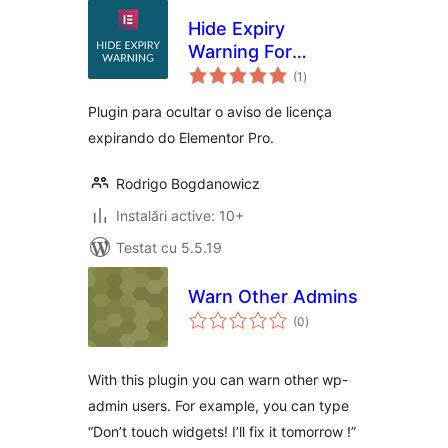
Hide Expiry
Warning For
total
Elementor
(1
)
aprecieri
Plugin para ocultar o aviso de licença
expirando do Elementor Pro.
Rodrigo Bogdanowicz
Instalări active: 10+
Testat cu 5.5.19
Warn Other Admins
total
(0
)
aprecieri
With this plugin you can warn other wp-
admin users. For example, you can type
“Don’t touch widgets! I’ll fix it tomorrow !”