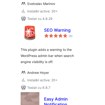
Svetoslav Marinov
Instalări active: 30+
Testat cu 4.8.29
SEO Warning
total
(3
)
aprecieri
This plugin adds a warning to the
WordPress admin bar when search
engine visibility is off.
Andrew Hoyer
Instalări active: 20+
Testat cu 6.8.7
Easy Admin
Notification