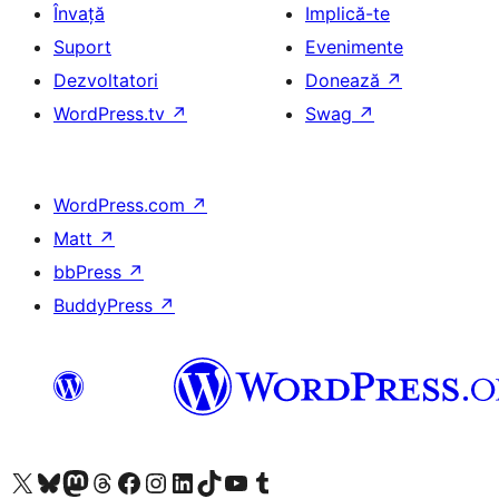
Învață
Implică-te
Suport
Evenimente
Dezvoltatori
Donează
↗
WordPress.tv
↗
Swag
↗
WordPress.com
↗
Matt
↗
bbPress
↗
BuddyPress
↗
Mergi la contul nostru X (fost Twitter)
Vizitează contul nostru Bluesky
Vizitează contul nostru Mastodon
Vizitează contul nostru Threads
Vizitează pagina noastră Facebook
Vizitează-ne pe Instagram
Vizitează-ne pe LinkedIn
Vizitează contul nostru TikTok
Vizitează canalul nostru YouTube
Vizitează contul nostru Tumblr