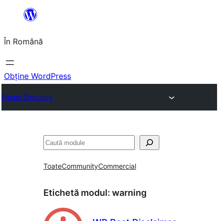
Sari
la
În Română
conținut
Obține WordPress
Plugin Directory
Caută
Toate
Community
Commercial
Etichetă modul:
warning