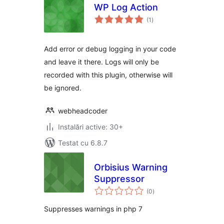
WP Log Action
total
(1
)
aprecieri
Add error or debug logging in your code
and leave it there. Logs will only be
recorded with this plugin, otherwise will
be ignored.
webheadcoder
Instalări active: 30+
Testat cu 6.8.7
Orbisius Warning
Suppressor
total
(0
)
aprecieri
Suppresses warnings in php 7