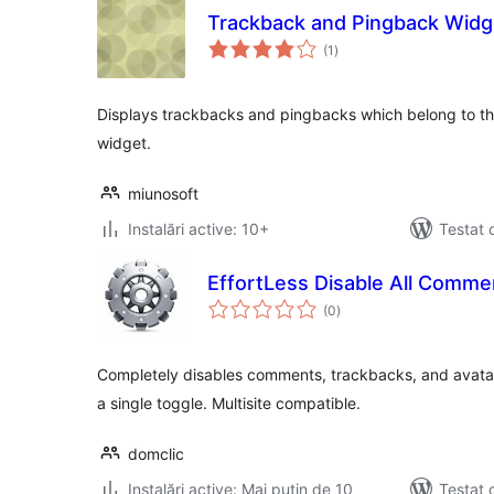
Trackback and Pingback Widg
total
(1
)
aprecieri
Displays trackbacks and pingbacks which belong to the
widget.
miunosoft
Instalări active: 10+
Testat 
EffortLess Disable All Comme
total
(0
)
aprecieri
Completely disables comments, trackbacks, and avatar
a single toggle. Multisite compatible.
domclic
Instalări active: Mai puțin de 10
Testat 