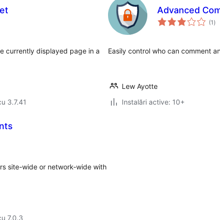
et
Advanced Com
to
(1
)
ap
 currently displayed page in a
Easily control who can comment a
Lew Ayotte
cu 3.7.41
Instalări active: 10+
nts
s site-wide or network-wide with
cu 7.0.3