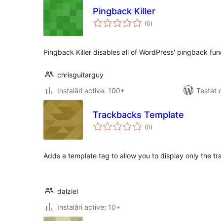
Pingback Killer
total
(0
)
aprecieri
Pingback Killer disables all of WordPress' pingback func
chrisguitarguy
Instalări active: 100+
Testat 
Trackbacks Template
total
(0
)
aprecieri
Adds a template tag to allow you to display only the t
dalziel
Instalări active: 10+