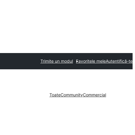
Trimite un modul
Favoritele mele
Autentifică-te
Toate
Community
Commercial