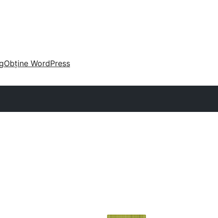
g
Obține WordPress