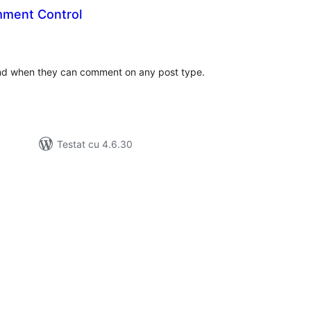
ment Control
tal
recieri
nd when they can comment on any post type.
Testat cu 4.6.30