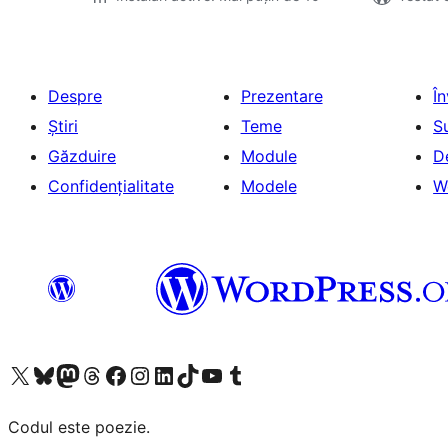
Despre
Prezentare
Î
Știri
Teme
S
Găzduire
Module
D
Confidențialitate
Modele
W
Mergi la contul nostru X (fost Twitter)
Vizitează contul nostru Bluesky
Vizitează contul nostru Mastodon
Vizitează contul nostru Threads
Vizitează pagina noastră Facebook
Vizitează-ne pe Instagram
Vizitează-ne pe LinkedIn
Vizitează contul nostru TikTok
Vizitează canalul nostru YouTube
Vizitează contul nostru Tumblr
Codul este poezie.