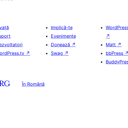
nvață
Implică-te
WordPres
uport
Evenimente
↗
ezvoltatori
Donează
↗
Matt
↗
ordPress.tv
↗
Swag
↗
bbPress
BuddyPre
În Română