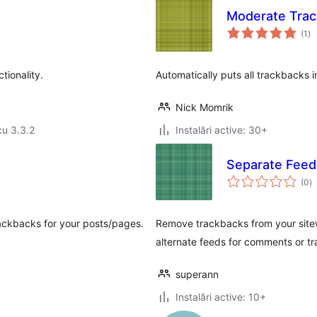
Moderate Tra
to
(1
)
ap
tionality.
Automatically puts all trackbacks
Nick Momrik
cu 3.3.2
Instalări active: 30+
Separate Fee
to
(0
)
ap
rackbacks for your posts/pages.
Remove trackbacks from your site
alternate feeds for comments or t
superann
Instalări active: 10+