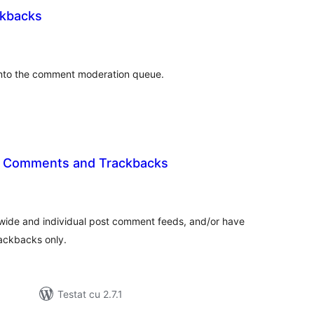
ckbacks
tal
recieri
 into the comment moderation queue.
d Comments and Trackbacks
tal
recieri
wide and individual post comment feeds, and/or have
rackbacks only.
Testat cu 2.7.1