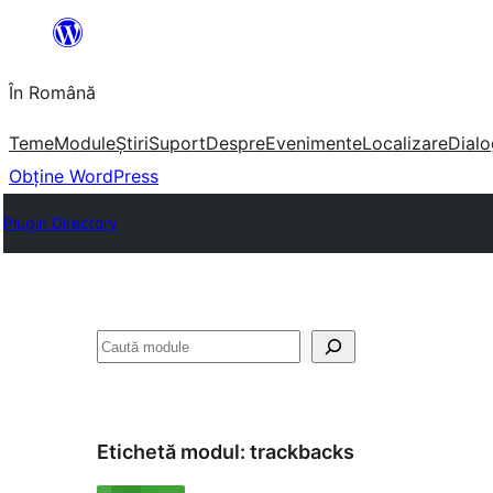
Sari
la
În Română
conținut
Teme
Module
Știri
Suport
Despre
Evenimente
Localizare
Dialo
Obține WordPress
Plugin Directory
Caută
Etichetă modul:
trackbacks