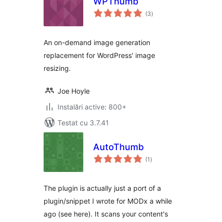
WPThumb
total
(3
)
aprecieri
An on-demand image generation
replacement for WordPress' image
resizing.
Joe Hoyle
Instalări active: 800+
Testat cu 3.7.41
AutoThumb
total
(1
)
aprecieri
The plugin is actually just a port of a
plugin/snippet I wrote for MODx a while
ago (see here). It scans your content's