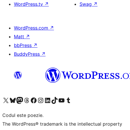
WordPress.tv
↗
Swag
↗
WordPress.com
↗
Matt
↗
bbPress
↗
BuddyPress
↗
Mergi la contul nostru X (fost Twitter)
Vizitează contul nostru Bluesky
Vizitează contul nostru Mastodon
Vizitează contul nostru Threads
Vizitează pagina noastră Facebook
Vizitează-ne pe Instagram
Vizitează-ne pe LinkedIn
Vizitează contul nostru TikTok
Vizitează canalul nostru YouTube
Vizitează contul nostru Tumblr
Codul este poezie.
The WordPress® trademark is the intellectual property