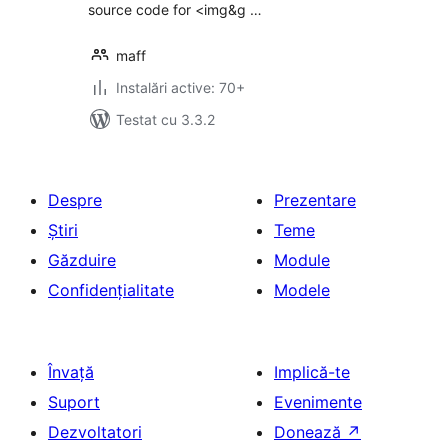
source code for <img&g …
maff
Instalări active: 70+
Testat cu 3.3.2
Despre
Prezentare
Știri
Teme
Găzduire
Module
Confidențialitate
Modele
Învață
Implică-te
Suport
Evenimente
Dezvoltatori
Donează
↗