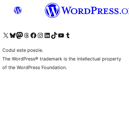
Mergi la contul nostru X (fost Twitter)
Vizitează contul nostru Bluesky
Vizitează contul nostru Mastodon
Vizitează contul nostru Threads
Vizitează pagina noastră Facebook
Vizitează-ne pe Instagram
Vizitează-ne pe LinkedIn
Vizitează contul nostru TikTok
Vizitează canalul nostru YouTube
Vizitează contul nostru Tumblr
Codul este poezie.
The WordPress® trademark is the intellectual property
of the WordPress Foundation.