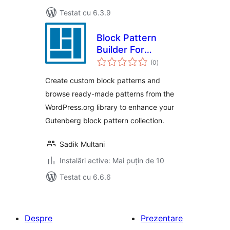
Testat cu 6.3.9
Block Pattern
Builder For
total
WordPress – Boost
(0
)
aprecieri
Up Gutenberg
Create custom block patterns and
Patterns
browse ready-made patterns from the
WordPress.org library to enhance your
Gutenberg block pattern collection.
Sadik Multani
Instalări active: Mai puțin de 10
Testat cu 6.6.6
Despre
Prezentare