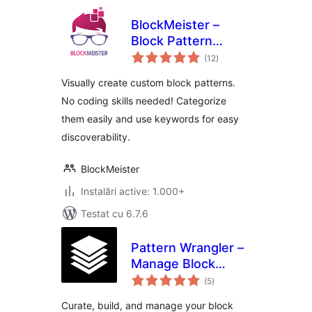
BlockMeister –
Block Pattern
total
Builder
(12
)
aprecieri
Visually create custom block patterns.
No coding skills needed! Categorize
them easily and use keywords for easy
discoverability.
BlockMeister
Instalări active: 1.000+
Testat cu 6.7.6
Pattern Wrangler –
Manage Block
total
Patterns and
(5
)
aprecieri
Pattern Categories
Curate, build, and manage your block