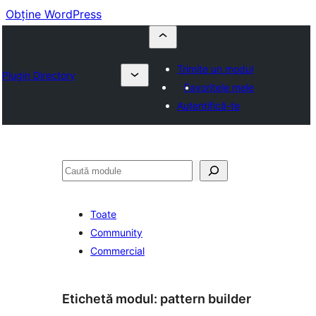
Obține WordPress
Trimite un modul
Plugin Directory
Favoritele mele
Autentifică-te
Caută
Toate
Community
Commercial
Etichetă modul:
pattern builder