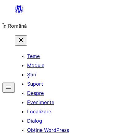
Sari
la
În Română
conținut
Teme
Module
Știri
Suport
Despre
Evenimente
Localizare
Dialog
Obține WordPress