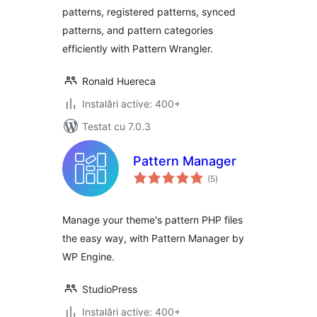
patterns, registered patterns, synced
patterns, and pattern categories
efficiently with Pattern Wrangler.
Ronald Huereca
Instalări active: 400+
Testat cu 7.0.3
Pattern Manager
total
(5
)
aprecieri
Manage your theme's pattern PHP files
the easy way, with Pattern Manager by
WP Engine.
StudioPress
Instalări active: 400+