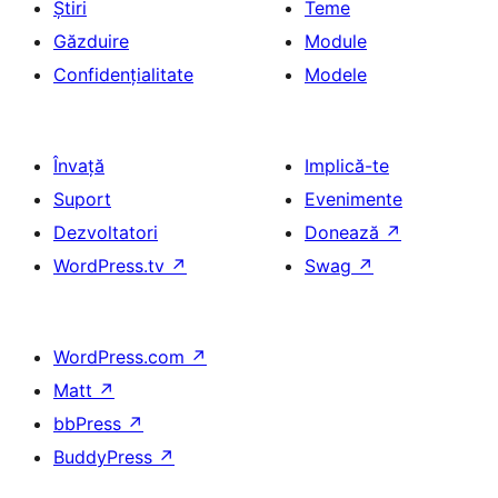
Știri
Teme
Găzduire
Module
Confidențialitate
Modele
Învață
Implică-te
Suport
Evenimente
Dezvoltatori
Donează
↗
WordPress.tv
↗
Swag
↗
WordPress.com
↗
Matt
↗
bbPress
↗
BuddyPress
↗