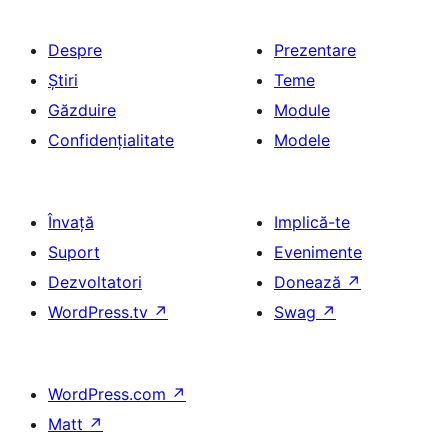
Despre
Prezentare
Știri
Teme
Găzduire
Module
Confidențialitate
Modele
Învață
Implică-te
Suport
Evenimente
Dezvoltatori
Donează
↗
WordPress.tv
↗
Swag
↗
WordPress.com
↗
Matt
↗