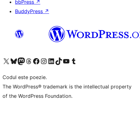
bbPress
↗
BuddyPress
↗
Mergi la contul nostru X (fost Twitter)
Vizitează contul nostru Bluesky
Vizitează contul nostru Mastodon
Vizitează contul nostru Threads
Vizitează pagina noastră Facebook
Vizitează-ne pe Instagram
Vizitează-ne pe LinkedIn
Vizitează contul nostru TikTok
Vizitează canalul nostru YouTube
Vizitează contul nostru Tumblr
Codul este poezie.
The WordPress® trademark is the intellectual property
of the WordPress Foundation.