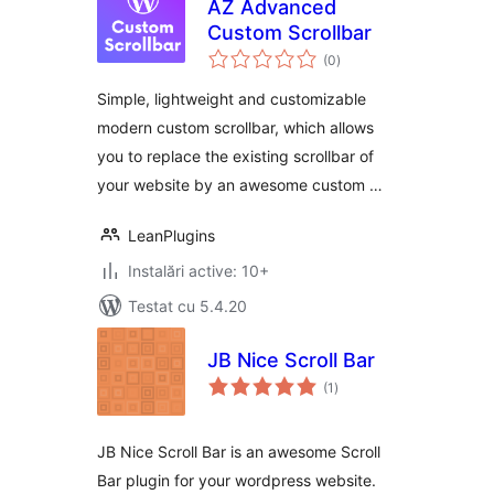
AZ Advanced
Custom Scrollbar
total
(0
)
aprecieri
Simple, lightweight and customizable
modern custom scrollbar, which allows
you to replace the existing scrollbar of
your website by an awesome custom …
LeanPlugins
Instalări active: 10+
Testat cu 5.4.20
JB Nice Scroll Bar
total
(1
)
aprecieri
JB Nice Scroll Bar is an awesome Scroll
Bar plugin for your wordpress website.