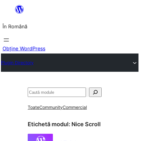
Sari
la
În Română
conținut
Obține WordPress
Plugin Directory
Caută
Toate
Community
Commercial
Etichetă modul:
Nice Scroll