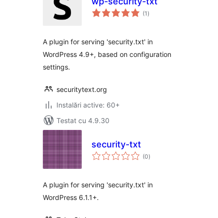
wp-security-txt
total
(1
)
aprecieri
A plugin for serving 'security.txt' in
WordPress 4.9+, based on configuration
settings.
securitytext.org
Instalări active: 60+
Testat cu 4.9.30
security-txt
total
(0
)
aprecieri
A plugin for serving 'security.txt' in
WordPress 6.1.1+.