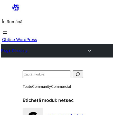
Sari
la
În Română
conținut
Obține WordPress
Plugin Directory
Caută
Toate
Community
Commercial
Etichetă modul:
netsec