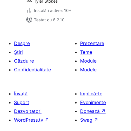
Tyler Stokes
Instalări active: 10+
Testat cu 6.2.10
Despre
Prezentare
Știri
Teme
Găzduire
Module
Confidențialitate
Modele
Învață
Implică-te
Suport
Evenimente
Dezvoltatori
Donează
↗
WordPress.tv
↗
Swag
↗