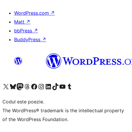
WordPress.com
↗
Matt
↗
bbPress
↗
BuddyPress
↗
Mergi la contul nostru X (fost Twitter)
Vizitează contul nostru Bluesky
Vizitează contul nostru Mastodon
Vizitează contul nostru Threads
Vizitează pagina noastră Facebook
Vizitează-ne pe Instagram
Vizitează-ne pe LinkedIn
Vizitează contul nostru TikTok
Vizitează canalul nostru YouTube
Vizitează contul nostru Tumblr
Codul este poezie.
The WordPress® trademark is the intellectual property
of the WordPress Foundation.