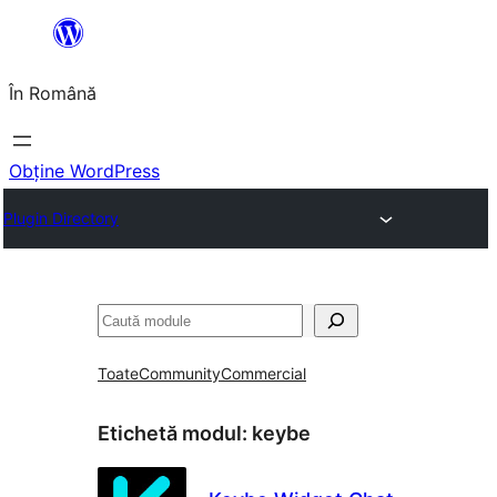
Sari
la
În Română
conținut
Obține WordPress
Plugin Directory
Caută
Toate
Community
Commercial
Etichetă modul:
keybe