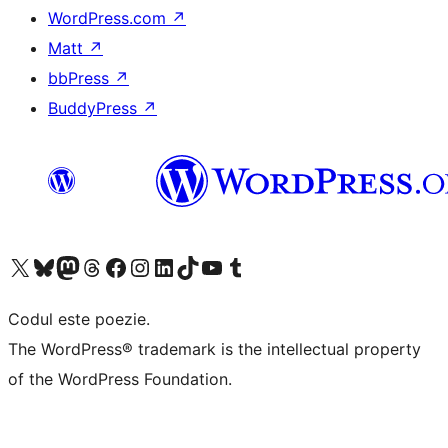
WordPress.com
↗
Matt
↗
bbPress
↗
BuddyPress
↗
Mergi la contul nostru X (fost Twitter)
Vizitează contul nostru Bluesky
Vizitează contul nostru Mastodon
Vizitează contul nostru Threads
Vizitează pagina noastră Facebook
Vizitează-ne pe Instagram
Vizitează-ne pe LinkedIn
Vizitează contul nostru TikTok
Vizitează canalul nostru YouTube
Vizitează contul nostru Tumblr
Codul este poezie.
The WordPress® trademark is the intellectual property
of the WordPress Foundation.