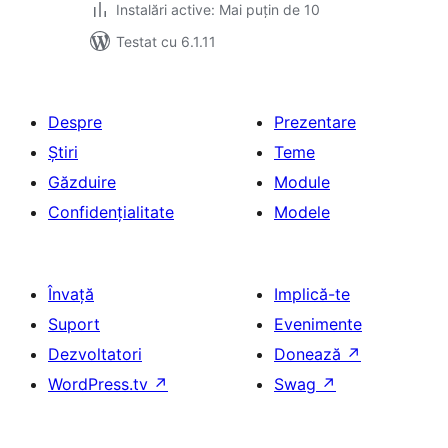
Instalări active: Mai puțin de 10
Testat cu 6.1.11
Despre
Prezentare
Știri
Teme
Găzduire
Module
Confidențialitate
Modele
Învață
Implică-te
Suport
Evenimente
Dezvoltatori
Donează
↗
WordPress.tv
↗
Swag
↗