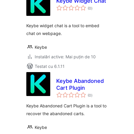
Keybe Widget Chat
total
(0
)
aprecieri
Keybe widget chat is a tool to embed
chat on webpage.
Keybe
Instalări active: Mai puțin de 10
Testat cu 6.1.11
Keybe Abandoned
Cart Plugin
total
(0
)
aprecieri
Keybe Abandoned Cart Plugin is a tool to
recover the abandoned carts.
Keybe