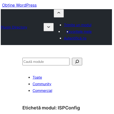
Obține WordPress
Trimite un modul
Plugin Directory
Favoritele mele
Autentifică-te
Caută
Toate
Community
Commercial
Etichetă modul:
ISPConfig