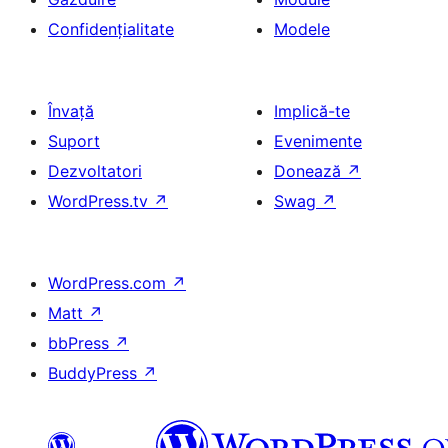
Confidențialitate
Modele
Învață
Implică-te
Suport
Evenimente
Dezvoltatori
Donează
↗
WordPress.tv
↗
Swag
↗
WordPress.com
↗
Matt
↗
bbPress
↗
BuddyPress
↗