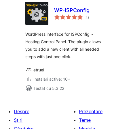
WP-ISPConfig
total
(4
)
aprecieri
WordPress interface for ISPConfig ~
Hosting Control Panel. The plugin allows
you to add a new client with all needed
steps with just one click.
etruel
Instalări active: 10+
Testat cu 5.3.22
Despre
Prezentare
Știri
Teme
Găzduire
Module