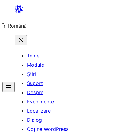
Sari
la
În Română
conținut
Teme
Module
Știri
Suport
Despre
Evenimente
Localizare
Dialog
Obține WordPress