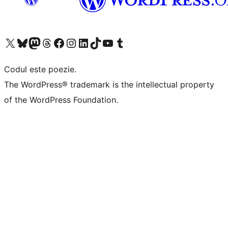
Mergi la contul nostru X (fost Twitter)
Vizitează contul nostru Bluesky
Vizitează contul nostru Mastodon
Vizitează contul nostru Threads
Vizitează pagina noastră Facebook
Vizitează-ne pe Instagram
Vizitează-ne pe LinkedIn
Vizitează contul nostru TikTok
Vizitează canalul nostru YouTube
Vizitează contul nostru Tumblr
Codul este poezie.
The WordPress® trademark is the intellectual property
of the WordPress Foundation.