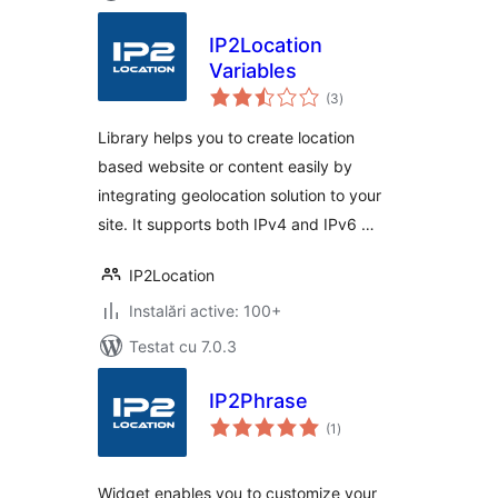
IP2Location
Variables
total
(3
)
aprecieri
Library helps you to create location
based website or content easily by
integrating geolocation solution to your
site. It supports both IPv4 and IPv6 …
IP2Location
Instalări active: 100+
Testat cu 7.0.3
IP2Phrase
total
(1
)
aprecieri
Widget enables you to customize your