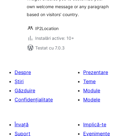
own welcome message or any paragraph
based on visitors’ country.
IP2Location
Instalări active: 10+
Testat cu 7.0.3
Despre
Prezentare
Știri
Teme
Găzduire
Module
Confidențialitate
Modele
Învață
Implică-te
Suport
Evenimente