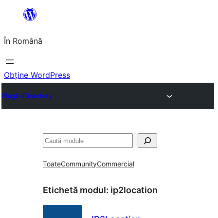
Sari
la
În Română
conținut
Obține WordPress
Plugin Directory
Caută
Toate
Community
Commercial
Etichetă modul:
ip2location