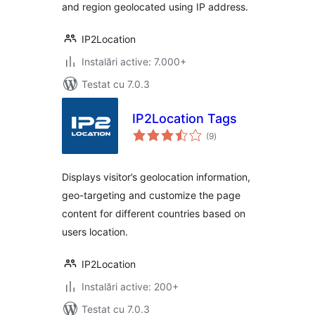
and region geolocated using IP address.
IP2Location
Instalări active: 7.000+
Testat cu 7.0.3
IP2Location Tags
total
(9
)
aprecieri
Displays visitor’s geolocation information,
geo-targeting and customize the page
content for different countries based on
users location.
IP2Location
Instalări active: 200+
Testat cu 7.0.3