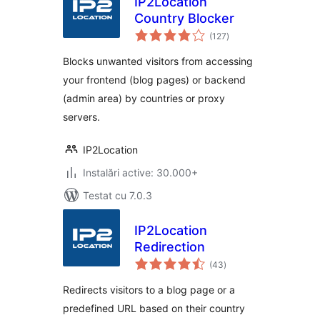
IP2Location
Country Blocker
total
(127
)
aprecieri
Blocks unwanted visitors from accessing
your frontend (blog pages) or backend
(admin area) by countries or proxy
servers.
IP2Location
Instalări active: 30.000+
Testat cu 7.0.3
IP2Location
Redirection
total
(43
)
aprecieri
Redirects visitors to a blog page or a
predefined URL based on their country