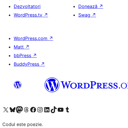
Dezvoltatori
Donează
↗
WordPress.tv
↗
Swag
↗
WordPress.com
↗
Matt
↗
bbPress
↗
BuddyPress
↗
Mergi la contul nostru X (fost Twitter)
Vizitează contul nostru Bluesky
Vizitează contul nostru Mastodon
Vizitează contul nostru Threads
Vizitează pagina noastră Facebook
Vizitează-ne pe Instagram
Vizitează-ne pe LinkedIn
Vizitează contul nostru TikTok
Vizitează canalul nostru YouTube
Vizitează contul nostru Tumblr
Codul este poezie.