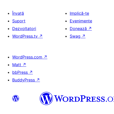
Învață
Implică-te
Suport
Evenimente
Dezvoltatori
Donează
↗
WordPress.tv
↗
Swag
↗
WordPress.com
↗
Matt
↗
bbPress
↗
BuddyPress
↗