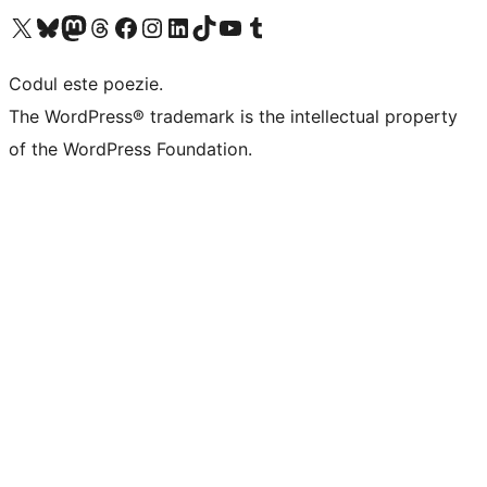
Mergi la contul nostru X (fost Twitter)
Vizitează contul nostru Bluesky
Vizitează contul nostru Mastodon
Vizitează contul nostru Threads
Vizitează pagina noastră Facebook
Vizitează-ne pe Instagram
Vizitează-ne pe LinkedIn
Vizitează contul nostru TikTok
Vizitează canalul nostru YouTube
Vizitează contul nostru Tumblr
Codul este poezie.
The WordPress® trademark is the intellectual property
of the WordPress Foundation.