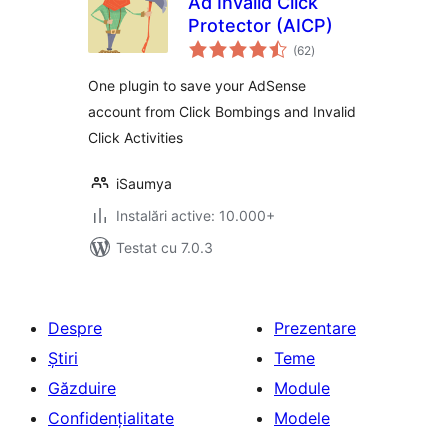
Ad Invalid Click
Protector (AICP)
total
(62
)
aprecieri
One plugin to save your AdSense
account from Click Bombings and Invalid
Click Activities
iSaumya
Instalări active: 10.000+
Testat cu 7.0.3
Despre
Prezentare
Știri
Teme
Găzduire
Module
Confidențialitate
Modele