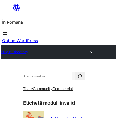
Sari
la
În Română
conținut
Obține WordPress
Plugin Directory
Caută
Toate
Community
Commercial
Etichetă modul:
invalid