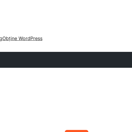
g
Obține WordPress