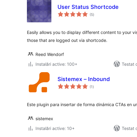
User Status Shortcode
total
(5
)
aprecieri
Easily allows you to display different content to your vi
those that are logged out via shortcode.
Reed Wendorf
Instalări active: 100+
Testat 
Sistemex – Inbound
total
(1
)
aprecieri
Este plugin para insertar de forma dinámica CTAs en u
sistemex
Instalări active: 10+
Testat 