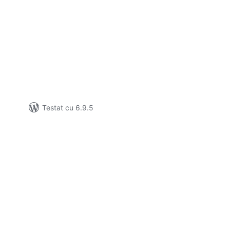
tal
recieri
Testat cu 6.9.5