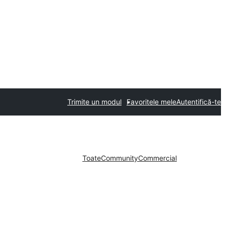
Trimite un modul
Favoritele mele
Autentifică-te
Toate
Community
Commercial