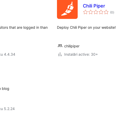
Chili Piper
to
(0
)
ap
sitors that are logged in than
Deploy Chili Piper on your website!
chilipiper
cu 4.4.34
Instalări active: 30+
n blog
cu 5.2.24