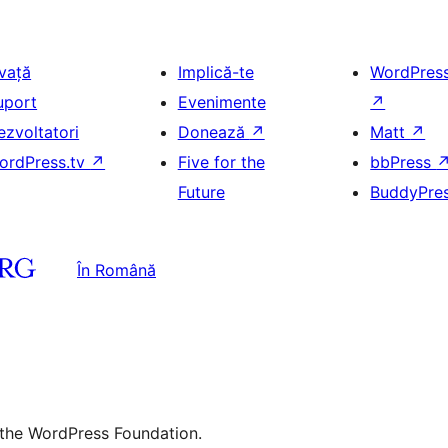
nvață
Implică-te
WordPres
uport
Evenimente
↗
ezvoltatori
Donează
↗
Matt
↗
ordPress.tv
↗
Five for the
bbPress
Future
BuddyPre
În Română
 the WordPress Foundation.