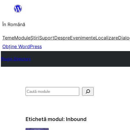
Sari
la
În Română
conținut
Teme
Module
Știri
Suport
Despre
Evenimente
Localizare
Dialo
Obține WordPress
Plugin Directory
Caută
Etichetă modul:
Inbound