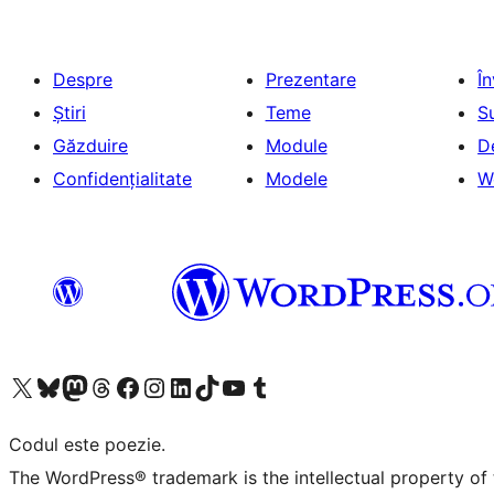
Despre
Prezentare
Î
Știri
Teme
S
Găzduire
Module
D
Confidențialitate
Modele
W
Mergi la contul nostru X (fost Twitter)
Vizitează contul nostru Bluesky
Vizitează contul nostru Mastodon
Vizitează contul nostru Threads
Vizitează pagina noastră Facebook
Vizitează-ne pe Instagram
Vizitează-ne pe LinkedIn
Vizitează contul nostru TikTok
Vizitează canalul nostru YouTube
Vizitează contul nostru Tumblr
Codul este poezie.
The WordPress® trademark is the intellectual property of