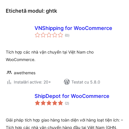
Etichetă modul:
ghtk
VNShipping for WooCommerce
total
(0
)
aprecieri
Tích hợp các nhà vận chuyển tại Việt Nam cho
WooCommerce.
awethemes
Instalări active: 20+
Testat cu 5.8.0
ShipDepot for WooCommerce
total
(2
)
aprecieri
Giải pháp tích hợp giao hàng toàn diện với hàng loạt tiện ích: –
Tích hợp các nhà vận chuyển hàng đầu tại Việt Nam (GHN,