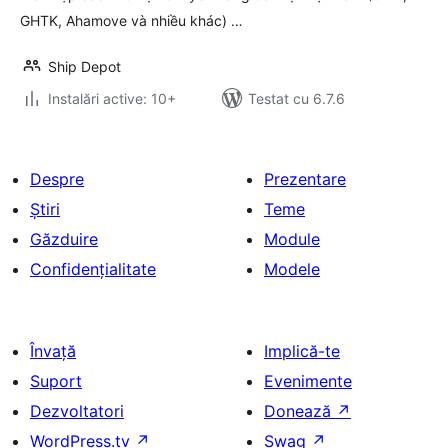
GHTK, Ahamove và nhiều khác) …
Ship Depot
Instalări active: 10+
Testat cu 6.7.6
Despre
Prezentare
Știri
Teme
Găzduire
Module
Confidențialitate
Modele
Învață
Implică-te
Suport
Evenimente
Dezvoltatori
Donează
↗
WordPress.tv
↗
Swag
↗