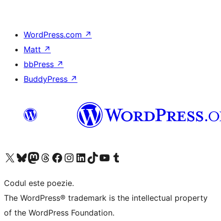
WordPress.com
↗
Matt
↗
bbPress
↗
BuddyPress
↗
Mergi la contul nostru X (fost Twitter)
Vizitează contul nostru Bluesky
Vizitează contul nostru Mastodon
Vizitează contul nostru Threads
Vizitează pagina noastră Facebook
Vizitează-ne pe Instagram
Vizitează-ne pe LinkedIn
Vizitează contul nostru TikTok
Vizitează canalul nostru YouTube
Vizitează contul nostru Tumblr
Codul este poezie.
The WordPress® trademark is the intellectual property
of the WordPress Foundation.