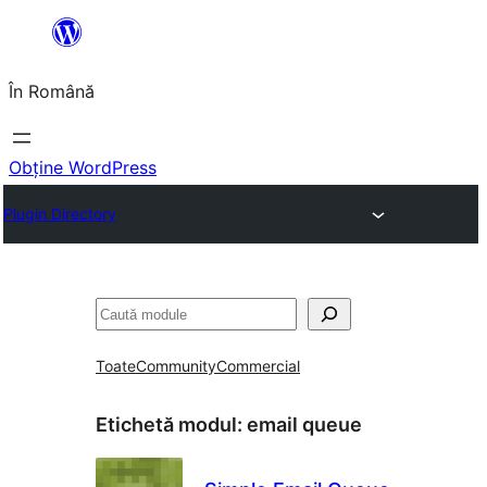
Sari
la
În Română
conținut
Obține WordPress
Plugin Directory
Caută
Toate
Community
Commercial
Etichetă modul:
email queue