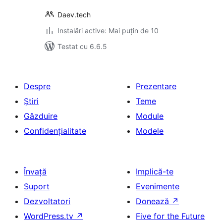
Daev.tech
Instalări active: Mai puțin de 10
Testat cu 6.6.5
Despre
Prezentare
Știri
Teme
Găzduire
Module
Confidențialitate
Modele
Învață
Implică-te
Suport
Evenimente
Dezvoltatori
Donează
↗
WordPress.tv
↗
Five for the Future