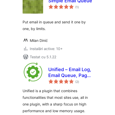
Simple Email Queue
total
(1
)
aprecieri
Put email in queue and send it one by
one, by limits.
Milan Dinić
Instalări active: 10+
Testat cu 5.1.22
Unified – Email Log,
Email Queue, Page
total
cache and more
(2
)
aprecieri
Unified is a plugin that combines
functionalities that most sites use, all in
one plugin, with a sharp focus on high
performance and low memory usage.