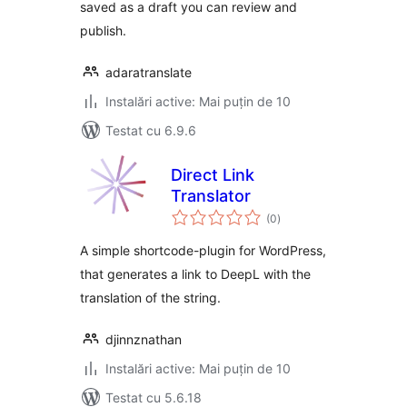
saved as a draft you can review and
publish.
adaratranslate
Instalări active: Mai puțin de 10
Testat cu 6.9.6
Direct Link
Translator
total
(0
)
aprecieri
A simple shortcode-plugin for WordPress,
that generates a link to DeepL with the
translation of the string.
djinnznathan
Instalări active: Mai puțin de 10
Testat cu 5.6.18