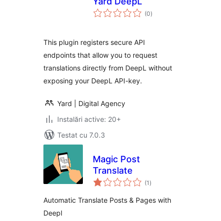
Yard DeepL
total
(0
)
aprecieri
This plugin registers secure API
endpoints that allow you to request
translations directly from DeepL without
exposing your DeepL API-key.
Yard | Digital Agency
Instalări active: 20+
Testat cu 7.0.3
Magic Post
Translate
total
(1
)
aprecieri
Automatic Translate Posts & Pages with
Deepl