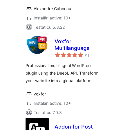
Alexandre Gaboriau
Instalări active: 10+
Testat cu 5.3.22
Voxfor
Multilanguage
total
(1
)
aprecieri
Professional multilingual WordPress
plugin using the DeepL API. Transform
your website into a global platform.
voxfor
Instalări active: 10+
Testat cu 7.0.3
Addon for Post