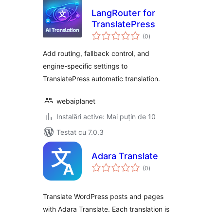
LangRouter for
TranslatePress
total
(0
)
aprecieri
Add routing, fallback control, and
engine-specific settings to
TranslatePress automatic translation.
webaiplanet
Instalări active: Mai puțin de 10
Testat cu 7.0.3
Adara Translate
total
(0
)
aprecieri
Translate WordPress posts and pages
with Adara Translate. Each translation is