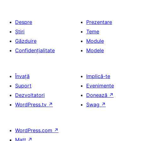
Despre
Prezentare
Știri
Teme
Găzduire
Module
Confidențialitate
Modele
Învață
Implică-te
Suport
Evenimente
Dezvoltatori
Donează
↗
WordPress.tv
↗
Swag
↗
WordPress.com
↗
Matt
↗