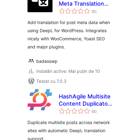
Meta Translation
total
using DeepL
(0
)
aprecieri
Add translation for post meta data when
using DeepL for WordPress. Integrates
nicely with WooCommerce, Yoast SEO
and major plugins.
badasswp
Instalări active: Mai puțin de 10
Testat cu 7.0.3
HashAgile Multisite
Content Duplicator
total
& Translator
(0
)
aprecieri
Duplicate multisite posts across network
sites with automatic DeepL translation
support.