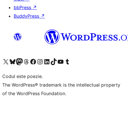
bbPress
↗
BuddyPress
↗
Mergi la contul nostru X (fost Twitter)
Vizitează contul nostru Bluesky
Vizitează contul nostru Mastodon
Vizitează contul nostru Threads
Vizitează pagina noastră Facebook
Vizitează-ne pe Instagram
Vizitează-ne pe LinkedIn
Vizitează contul nostru TikTok
Vizitează canalul nostru YouTube
Vizitează contul nostru Tumblr
Codul este poezie.
The WordPress® trademark is the intellectual property
of the WordPress Foundation.