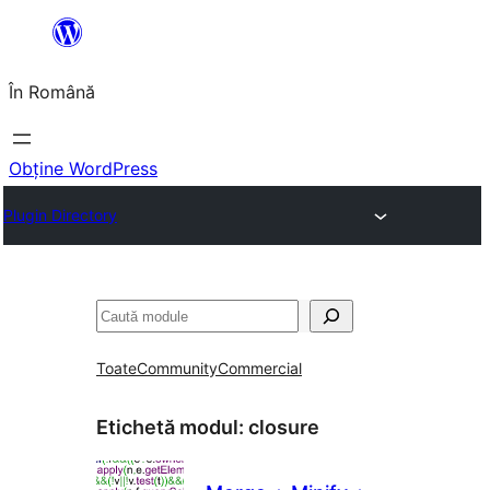
Sari
la
În Română
conținut
Obține WordPress
Plugin Directory
Caută
Toate
Community
Commercial
Etichetă modul:
closure