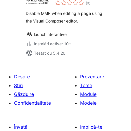
total
Visual Composer
(0
)
aprecieri
Disable MMR when editing a page using
the Visual Composer editor.
launchinteractive
Instalări active: 10+
Testat cu 5.4.20
Despre
Prezentare
Știri
Teme
Găzduire
Module
Confidențialitate
Modele
Învață
Implică-te