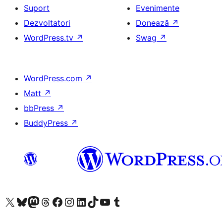
Suport
Evenimente
Dezvoltatori
Donează
↗
WordPress.tv
↗
Swag
↗
WordPress.com
↗
Matt
↗
bbPress
↗
BuddyPress
↗
Mergi la contul nostru X (fost Twitter)
Vizitează contul nostru Bluesky
Vizitează contul nostru Mastodon
Vizitează contul nostru Threads
Vizitează pagina noastră Facebook
Vizitează-ne pe Instagram
Vizitează-ne pe LinkedIn
Vizitează contul nostru TikTok
Vizitează canalul nostru YouTube
Vizitează contul nostru Tumblr