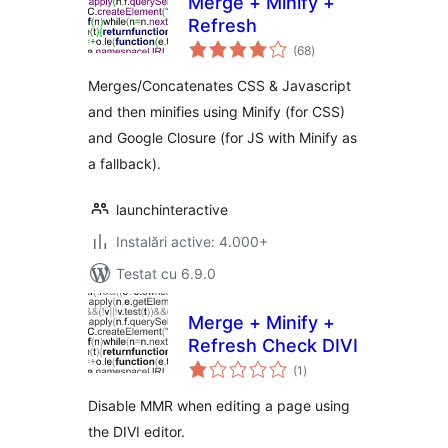
Merge + Minify +
Refresh
total
(68
)
aprecieri
Merges/Concatenates CSS & Javascript
and then minifies using Minify (for CSS)
and Google Closure (for JS with Minify as
a fallback).
launchinteractive
Instalări active: 4.000+
Testat cu 6.9.0
Merge + Minify +
Refresh Check DIVI
total
(1
)
aprecieri
Disable MMR when editing a page using
the DIVI editor.