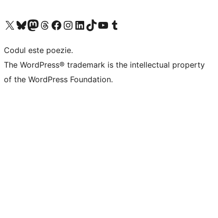
Mergi la contul nostru X (fost Twitter)
Vizitează contul nostru Bluesky
Vizitează contul nostru Mastodon
Vizitează contul nostru Threads
Vizitează pagina noastră Facebook
Vizitează-ne pe Instagram
Vizitează-ne pe LinkedIn
Vizitează contul nostru TikTok
Vizitează canalul nostru YouTube
Vizitează contul nostru Tumblr
Codul este poezie.
The WordPress® trademark is the intellectual property
of the WordPress Foundation.