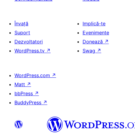
Învață
Implică-te
Suport
Evenimente
Dezvoltatori
Donează
↗
WordPress.tv
↗
Swag
↗
WordPress.com
↗
Matt
↗
bbPress
↗
BuddyPress
↗