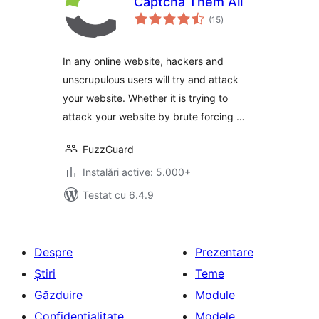
Captcha Them All
total
(15
)
aprecieri
In any online website, hackers and
unscrupulous users will try and attack
your website. Whether it is trying to
attack your website by brute forcing …
FuzzGuard
Instalări active: 5.000+
Testat cu 6.4.9
Despre
Prezentare
Știri
Teme
Găzduire
Module
Confidențialitate
Modele