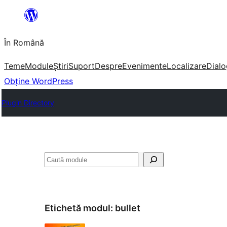
Sari
la
În Română
conținut
Teme
Module
Știri
Suport
Despre
Evenimente
Localizare
Dialo
Obține WordPress
Plugin Directory
Caută
Etichetă modul:
bullet