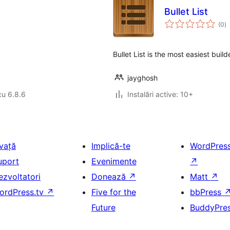
Bullet List
to
(0
)
ap
Bullet List is the most easiest build
jayghosh
cu 6.8.6
Instalări active: 10+
nvață
Implică-te
WordPres
uport
Evenimente
↗
ezvoltatori
Donează
↗
Matt
↗
ordPress.tv
↗
Five for the
bbPress
Future
BuddyPre