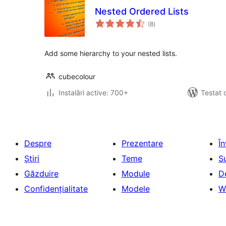
Nested Ordered Lists
total
(8
)
aprecieri
Add some hierarchy to your nested lists.
cubecolour
Instalări active: 700+
Testat 
Despre
Prezentare
Î
Știri
Teme
S
Găzduire
Module
D
Confidențialitate
Modele
W