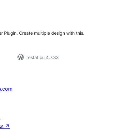
tal
recieri
er Plugin. Create multiple design with this.
Testat cu 4.7.33
s.com
↗
ss
↗