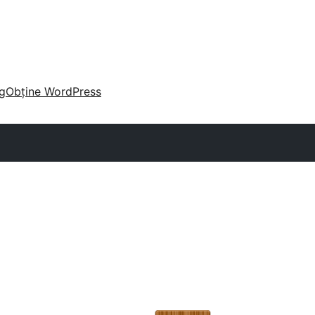
g
Obține WordPress