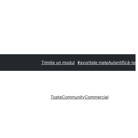
Trimite un modul
Favoritele mele
Autentifică-te
Toate
Community
Commercial