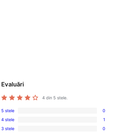
Evaluări
4
din 5 stele.
5 stele
0
0
4 stele
1
5
1
3 stele
0
–
4
0