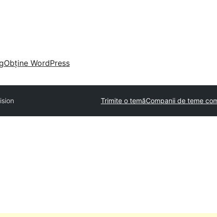
g
Obține WordPress
ision
Trimite o temă
Companii de teme com