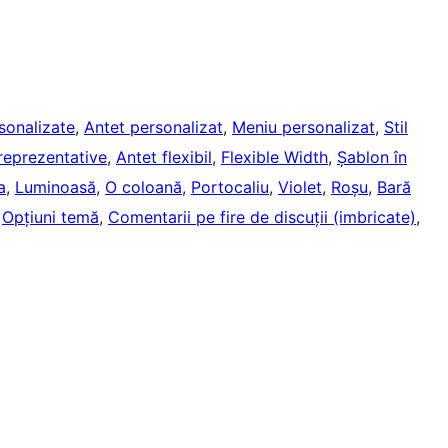
sonalizate
, 
Antet personalizat
, 
Meniu personalizat
, 
Stil
reprezentative
, 
Antet flexibil
, 
Flexible Width
, 
Șablon în
a
, 
Luminoasă
, 
O coloană
, 
Portocaliu
, 
Violet
, 
Roșu
, 
Bară
 
Opțiuni temă
, 
Comentarii pe fire de discuții (imbricate)
, 