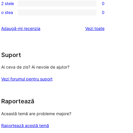
recenzii
2 stele
0
–
3
0
(stele)
recenzie
o stea
0
–
2
0
(stele)
recenzii
–
1
recenziile
Adaugă-mi recenzia
Vezi toate
(stele)
recenzii
–
(stele)
recenzii
(stele)
Suport
Ai ceva de zis? Ai nevoie de ajutor?
Vezi forumul pentru suport
Raportează
Această temă are probleme majore?
Raportează acestă temă