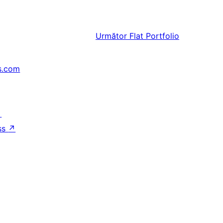
Următor
Flat Portfolio
s.com
↗
ss
↗