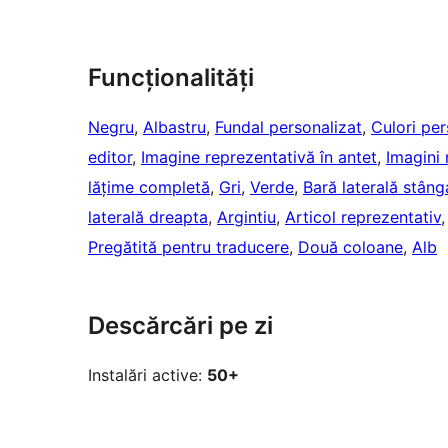
Funcționalități
Negru
, 
Albastru
, 
Fundal personalizat
, 
Culori per
editor
, 
Imagine reprezentativă în antet
, 
Imagini 
lățime completă
, 
Gri
, 
Verde
, 
Bară laterală stâng
laterală dreapta
, 
Argintiu
, 
Articol reprezentativ
,
Pregătită pentru traducere
, 
Două coloane
, 
Alb
Descărcări pe zi
Instalări active:
50+