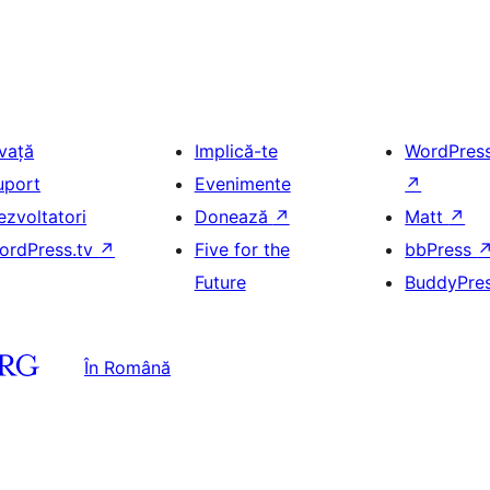
nvață
Implică-te
WordPres
uport
Evenimente
↗
ezvoltatori
Donează
↗
Matt
↗
ordPress.tv
↗
Five for the
bbPress
Future
BuddyPre
În Română