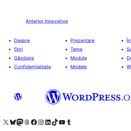
Anterior
Innovative
Despre
Prezentare
Î
Știri
Teme
S
Găzduire
Module
D
Confidențialitate
Modele
W
Mergi la contul nostru X (fost Twitter)
Vizitează contul nostru Bluesky
Vizitează contul nostru Mastodon
Vizitează contul nostru Threads
Vizitează pagina noastră Facebook
Vizitează-ne pe Instagram
Vizitează-ne pe LinkedIn
Vizitează contul nostru TikTok
Vizitează canalul nostru YouTube
Vizitează contul nostru Tumblr