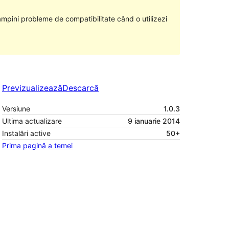
âmpini probleme de compatibilitate când o utilizezi
Previzualizează
Descarcă
Versiune
1.0.3
Ultima actualizare
9 ianuarie 2014
Instalări active
50+
Prima pagină a temei