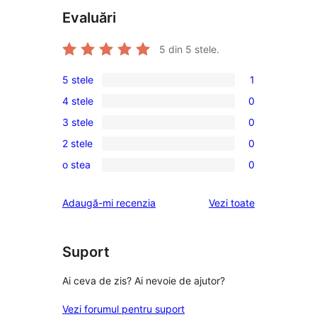
Evaluări
5
din 5 stele.
5 stele
1
1
4 stele
0
5
0
3 stele
0
–
4
0
recenzie
2 stele
0
–
3
0
(stele)
recenzii
o stea
0
–
2
0
(stele)
recenzii
–
1
recenziile
Adaugă-mi recenzia
Vezi toate
(stele)
recenzii
–
(stele)
recenzii
(stele)
Suport
Ai ceva de zis? Ai nevoie de ajutor?
Vezi forumul pentru suport