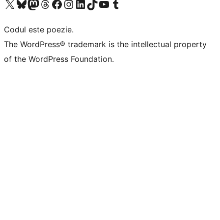
Mergi la contul nostru X (fost Twitter)
Vizitează contul nostru Bluesky
Vizitează contul nostru Mastodon
Vizitează contul nostru Threads
Vizitează pagina noastră Facebook
Vizitează-ne pe Instagram
Vizitează-ne pe LinkedIn
Vizitează contul nostru TikTok
Vizitează canalul nostru YouTube
Vizitează contul nostru Tumblr
Codul este poezie.
The WordPress® trademark is the intellectual property
of the WordPress Foundation.