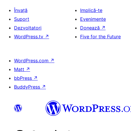
Învață
Implică-te
Suport
Evenimente
Dezvoltatori
Donează
↗
WordPress.tv
↗
Five for the Future
WordPress.com
↗
Matt
↗
bbPress
↗
BuddyPress
↗