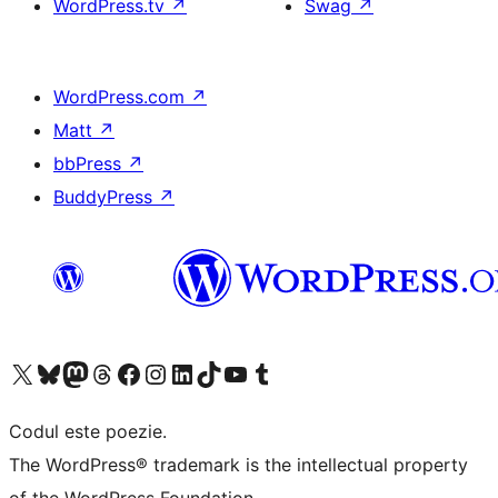
WordPress.tv
↗
Swag
↗
WordPress.com
↗
Matt
↗
bbPress
↗
BuddyPress
↗
Mergi la contul nostru X (fost Twitter)
Vizitează contul nostru Bluesky
Vizitează contul nostru Mastodon
Vizitează contul nostru Threads
Vizitează pagina noastră Facebook
Vizitează-ne pe Instagram
Vizitează-ne pe LinkedIn
Vizitează contul nostru TikTok
Vizitează canalul nostru YouTube
Vizitează contul nostru Tumblr
Codul este poezie.
The WordPress® trademark is the intellectual property