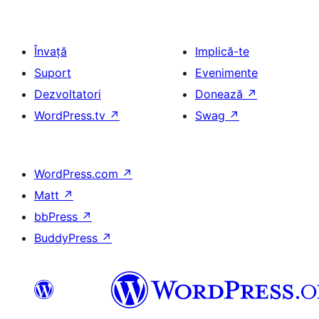
Învață
Implică-te
Suport
Evenimente
Dezvoltatori
Donează
↗
WordPress.tv
↗
Swag
↗
WordPress.com
↗
Matt
↗
bbPress
↗
BuddyPress
↗