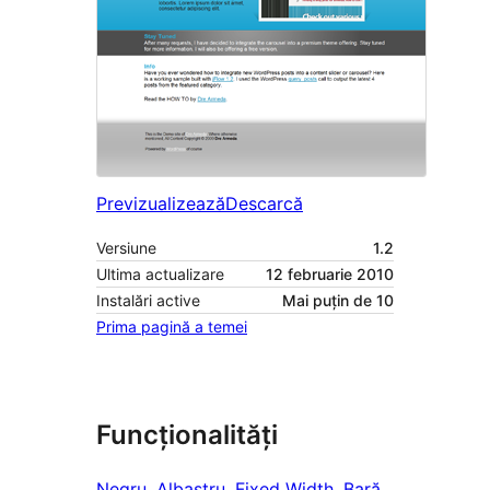
Previzualizează
Descarcă
Versiune
1.2
Ultima actualizare
12 februarie 2010
Instalări active
Mai puțin de 10
Prima pagină a temei
Funcționalități
Negru
, 
Albastru
, 
Fixed Width
, 
Bară