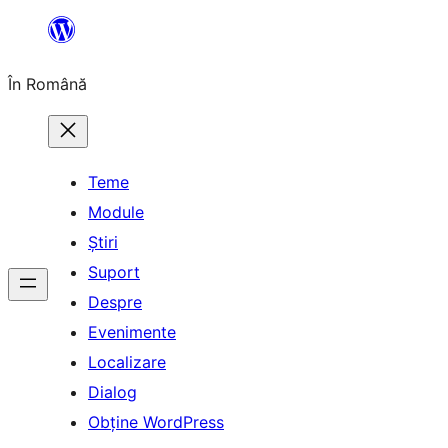
Sari
la
În Română
conținut
Teme
Module
Știri
Suport
Despre
Evenimente
Localizare
Dialog
Obține WordPress