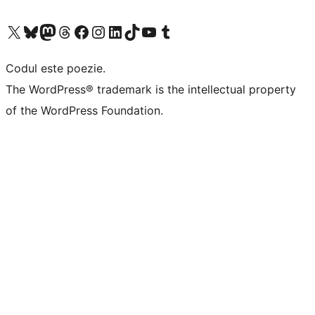
Mergi la contul nostru X (fost Twitter)
Vizitează contul nostru Bluesky
Vizitează contul nostru Mastodon
Vizitează contul nostru Threads
Vizitează pagina noastră Facebook
Vizitează-ne pe Instagram
Vizitează-ne pe LinkedIn
Vizitează contul nostru TikTok
Vizitează canalul nostru YouTube
Vizitează contul nostru Tumblr
Codul este poezie.
The WordPress® trademark is the intellectual property
of the WordPress Foundation.