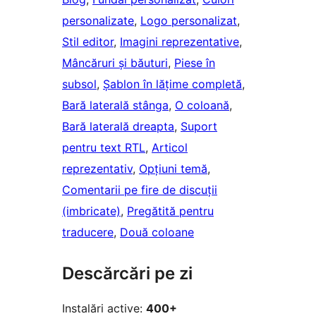
personalizate
, 
Logo personalizat
, 
Stil editor
, 
Imagini reprezentative
, 
Mâncăruri și băuturi
, 
Piese în
subsol
, 
Șablon în lățime completă
, 
Bară laterală stânga
, 
O coloană
, 
Bară laterală dreapta
, 
Suport
pentru text RTL
, 
Articol
reprezentativ
, 
Opțiuni temă
, 
Comentarii pe fire de discuții
(imbricate)
, 
Pregătită pentru
traducere
, 
Două coloane
Descărcări pe zi
Instalări active:
400+