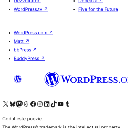
Dezvoltatori
Donează
↗
WordPress.tv
↗
Five for the Future
WordPress.com
↗
Matt
↗
bbPress
↗
BuddyPress
↗
Mergi la contul nostru X (fost Twitter)
Vizitează contul nostru Bluesky
Vizitează contul nostru Mastodon
Vizitează contul nostru Threads
Vizitează pagina noastră Facebook
Vizitează-ne pe Instagram
Vizitează-ne pe LinkedIn
Vizitează contul nostru TikTok
Vizitează canalul nostru YouTube
Vizitează contul nostru Tumblr
Codul este poezie.
The WordPress® trademark is the intellectual property