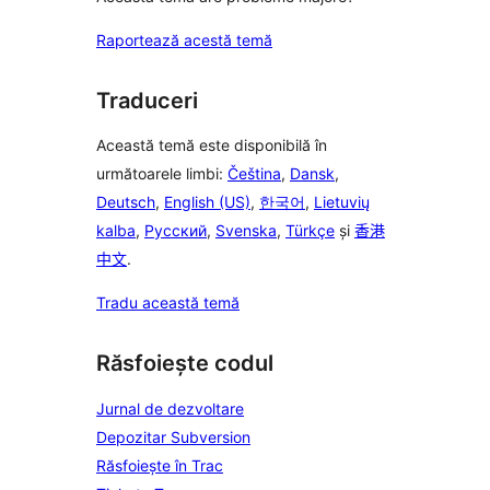
Raportează acestă temă
Traduceri
Această temă este disponibilă în
următoarele limbi:
Čeština
,
Dansk
,
Deutsch
,
English (US)
,
한국어
,
Lietuvių
kalba
,
Русский
,
Svenska
,
Türkçe
și
香港
中文
.
Tradu această temă
Răsfoiește codul
Jurnal de dezvoltare
Depozitar Subversion
Răsfoiește în Trac