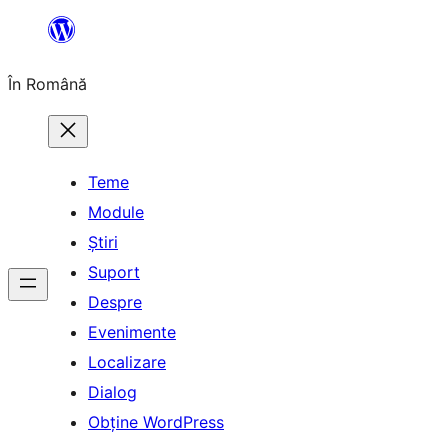
Sari
la
În Română
conținut
Teme
Module
Știri
Suport
Despre
Evenimente
Localizare
Dialog
Obține WordPress