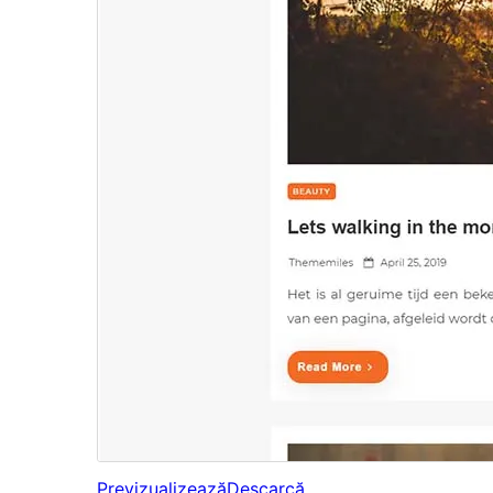
Previzualizează
Descarcă