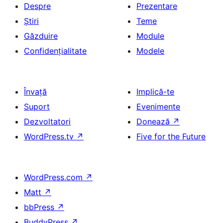
Despre
Prezentare
Știri
Teme
Găzduire
Module
Confidențialitate
Modele
Învață
Implică-te
Suport
Evenimente
Dezvoltatori
Donează
↗
WordPress.tv
↗
Five for the Future
WordPress.com
↗
Matt
↗
bbPress
↗
BuddyPress
↗