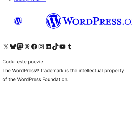
Mergi la contul nostru X (fost Twitter)
Vizitează contul nostru Bluesky
Vizitează contul nostru Mastodon
Vizitează contul nostru Threads
Vizitează pagina noastră Facebook
Vizitează-ne pe Instagram
Vizitează-ne pe LinkedIn
Vizitează contul nostru TikTok
Vizitează canalul nostru YouTube
Vizitează contul nostru Tumblr
Codul este poezie.
The WordPress® trademark is the intellectual property
of the WordPress Foundation.