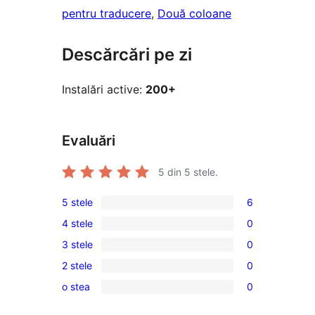
pentru traducere
, 
Două coloane
Descărcări pe zi
Instalări active:
200+
Evaluări
5
din 5 stele.
5 stele
6
6
4 stele
0
5
0
3 stele
0
–
4
0
recenzii
2 stele
0
–
3
0
(stele)
recenzii
o stea
0
–
2
0
(stele)
recenzii
–
1