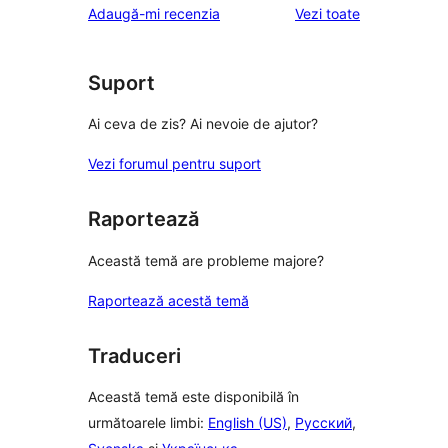
recenziile
Adaugă-mi recenzia
Vezi toate
(stele)
recenzii
–
(stele)
recenzii
(stele)
Suport
Ai ceva de zis? Ai nevoie de ajutor?
Vezi forumul pentru suport
Raportează
Această temă are probleme majore?
Raportează acestă temă
Traduceri
Această temă este disponibilă în
următoarele limbi:
English (US)
,
Русский
,